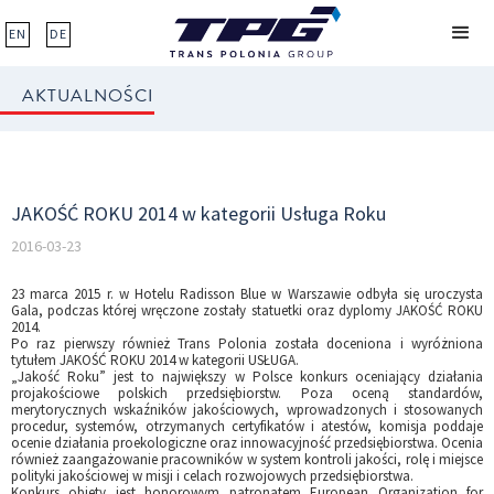
EN
DE
AKTUALNOŚCI
JAKOŚĆ ROKU 2014 w kategorii Usługa Roku
2016-03-23
23 marca 2015 r. w Hotelu Radisson Blue w Warszawie odbyła się uroczysta
Gala, podczas której wręczone zostały statuetki oraz dyplomy JAKOŚĆ ROKU
2014.
Po raz pierwszy również Trans Polonia została doceniona i wyróżniona
tytułem JAKOŚĆ ROKU 2014 w kategorii USŁUGA.
„Jakość Roku” jest to największy w Polsce konkurs oceniający działania
projakościowe polskich przedsiębiorstw. Poza oceną standardów,
merytorycznych wskaźników jakościowych, wprowadzonych i stosowanych
procedur, systemów, otrzymanych certyfikatów i atestów, komisja poddaje
ocenie działania proekologiczne oraz innowacyjność przedsiębiorstwa. Ocenia
również zaangażowanie pracowników w system kontroli jakości, rolę i miejsce
polityki jakościowej w misji i celach rozwojowych przedsiębiorstwa.
Konkurs objęty jest honorowym patronatem European Organization for