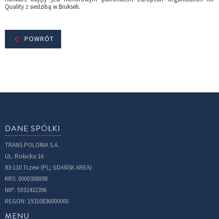
Quality z siedzibą w Brukseli.
POWRÓT
DANE SPÓŁKI
TRANS POLONIA S.A.
UL. Rokicka 16
83-110 Tczew (PL; GDAŃSK AREA)
KRS: 0000308898
NIP: 5932432396
REGON: 19310836000000
MENU