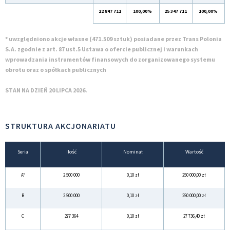
22 847 711
100,00%
25 347 711
100,00%
* uwzględniono akcje własne (471.509 sztuk) posiadane przez Trans Polonia
S.A. zgodnie z art. 87 ust.5 Ustawa o ofercie publicznej i warunkach
wprowadzania instrumentów finansowych do zorganizowanego systemu
obrotu oraz o spółkach publicznych
STAN NA DZIEŃ 20 LIPCA 2026.
STRUKTURA AKCJONARIATU
Seria
Ilość
Nominał
Wartość
A*
2 500 000
0,10 zł
250 000,00 zł
B
2 500 000
0,10 zł
250 000,00 zł
C
277 364
0,10 zł
27 736,40 zł