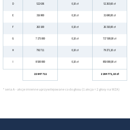
D
522 636
0,10 zł
52 263,60 zł
E
316 900
0,10 zł
31 690,00 zł
F
263 100
0,10 zł
26 310,00 zł
G
7 175 000
0,10 zł
717 500,00 zł
H
792 711
0,10 zł
79 271,10 zł
I
8 500 000
0,10 zł
850 000,00 zł
22 847 711
2 284 771,10 zł
* seria A - akcje imienne uprzywilejowane co do głosu (1 akcja = 2 głosy na WZA)