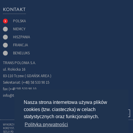
KONTAKT
POLSKA
NIEMCY
HISZPANIA
FRANCJA
BENELUKS
TRANS POLONIA S.A.
ul. Rokicka 16
83-110 Tczew ( GDAŃSK AREA )
Sekretariat: (+48) 58 533 90 15
fax (+48 58) 533 90 10
info@transpolonia.com
Nasza strona internetowa używa plików
cookies (tzw. ciasteczka) w celach
statystycznych oraz funkcjonalnych.
Polityka prywatności
WYKORZYSTUJEMY CIASTECZKA (COOKIES) W CELU GROMADZENIA INFORMACJI ZWIĄZANYCH Z
KORZYSTANIEM Z SERWISU. STOSOWANE PRZEZ NAS PLIKI TYPU COOKIES UMOŻLIWIAJĄ UTRZYMANIE
SESJI PO ZALOGOWANIU. MOŻNA WYŁĄCZYĆ TEN MECHANIZM W USTAWIENIACH PRZEGLĄDARKI.