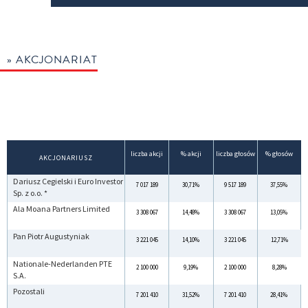
» AKCJONARIAT
liczba akcji
% akcji
liczba głosów
% głosów
AKCJONARIUSZ
Dariusz Cegielski i Euro Investor
7 017 189
30,71%
9 517 189
37,55%
Sp. z o.o. *
Ala Moana Partners Limited
3 308 067
14,48%
3 308 067
13,05%
Pan Piotr Augustyniak
3 221 045
14,10%
3 221 045
12,71%
Nationale-Nederlanden PTE
2 100 000
9,19%
2 100 000
8,28%
S.A.
Pozostali
7 201 410
31,52%
7 201 410
28,41%