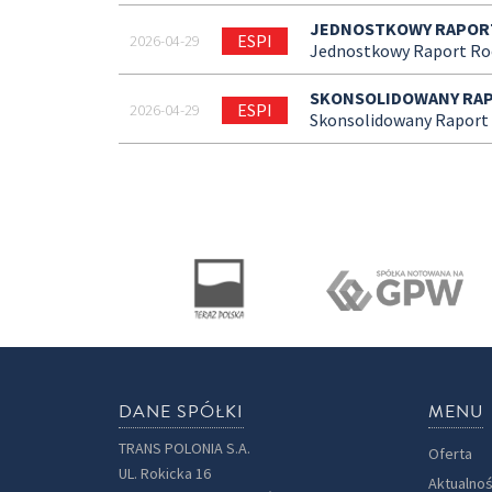
JEDNOSTKOWY RAPORT
ESPI
2026-04-29
Jednostkowy Raport Roc
SKONSOLIDOWANY RAP
ESPI
2026-04-29
Skonsolidowany Raport 
DANE SPÓŁKI
MENU
TRANS POLONIA S.A.
Oferta
UL. Rokicka 16
Aktualnoś