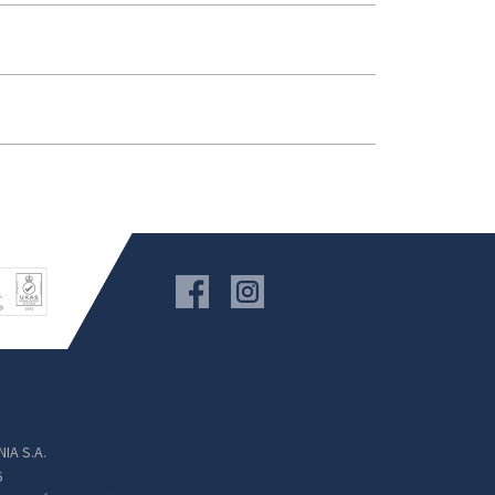
IA S.A.
6