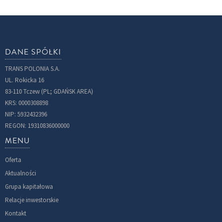
DANE SPÓŁKI
TRANS POLONIA S.A.
UL. Rokicka 16
83-110 Tczew (PL; GDAŃSK AREA)
KRS: 0000308898
NIP: 5932432396
REGON: 19310836000000
MENU
Oferta
Aktualności
Grupa kapitałowa
Relacje inwestorskie
Kontakt