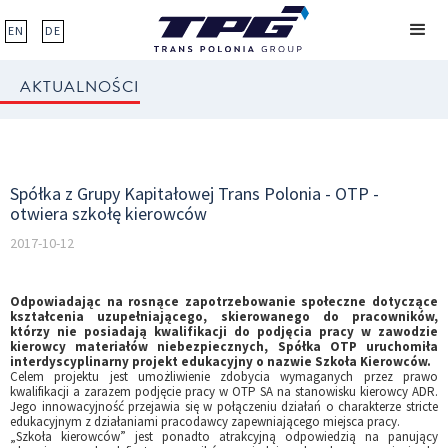
EN
DE
AKTUALNOŚCI
Spółka z Grupy Kapitałowej Trans Polonia - OTP -
otwiera szkołę kierowców
2017-10-12
Odpowiadając na rosnące zapotrzebowanie społeczne dotyczące
kształcenia uzupełniającego, skierowanego do pracowników,
którzy nie posiadają kwalifikacji do podjęcia pracy w zawodzie
kierowcy materiałów niebezpiecznych, Spółka OTP uruchomiła
interdyscyplinarny projekt edukacyjny o nazwie Szkoła Kierowców.
Celem projektu jest umożliwienie zdobycia wymaganych przez prawo
kwalifikacji a zarazem podjęcie pracy w OTP SA na stanowisku kierowcy ADR.
Jego innowacyjność przejawia się w połączeniu działań o charakterze stricte
edukacyjnym z działaniami pracodawcy zapewniającego miejsca pracy.
„Szkoła kierowców” jest ponadto atrakcyjną odpowiedzią na panujący