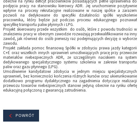
obecnie na rynku deficyt pracowników posiadających pełne uprawnienia do
podjęcia pracy na stanowisku kierowcy ADR. Jej uruchomienie pozytywnie
wpłynie na procesy rekrutacyjne realizowane w naszej spółce a zarazem
pozwoli na dedykowane do specyfiki działalności spółki wyszkolenie
pracownika, który będzie już podczas procesu edukacyjnego poznawał
specyfikę transportu paliw płynnych i LPG.
Projekt skierowany przede wszystkim do osób, które z powodu trudności w
znalezieniu pracy w obecnym zawodzie rozważają przekwalifikowanie na inny
zawód, jak również do osób pierwszy raz podejmujących decyzję o wyborze
zawodu.
Projekt zakłada pomoc finansową Spółki w zdobyciu prawa jazdy kategorii
C+E oraz wszelkich innych uprawnień umożliwiających pracę przy przewozie
materiałów niebezpiecznych ADR, ze szczególnym naciskiem na system
dedykowanego specjalistycznego systemu szkolenia w zakresie transportu
paliw oraz gazu płynnego (LPG).
Umożliwienie kandydatowi zdobycia w jednym miejscu specjalistycznych
uprawnień, bez konieczności kończenia różnych kursów oraz ukierunkowanie
dodatkowo programu dydaktycznego na zagadnienia dotyczące realizacji
przewozu towarów niebezpiecznych stanowi jedyną obecnie na rynku ofertę
edukacyjną połączoną z gwarancją zatrudnienia.
POWRÓT