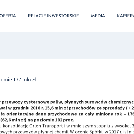
OFERTA
RELACJE INWESTORSKIE
MEDIA
KARIER
iomie 177 mln zł
cy przewozy cysternowe paliw, płynnych surowców chemicznych
ł w grudniu 2016 r. 15,6 mln zł przychodów ze sprzedaży (+ 2
ła orientacyjne dane przychodowe za cały miniony rok – 176
(62,6 mln zł) na poziomie 182 proc.
u konsolidacją Orlen Transport i w mniejszym stopniu z wysoką, 
ch przewozów płynnej chemii. W ocenie Spółki, w 2017 r. istni