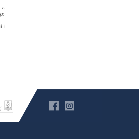
- a
ego
i i