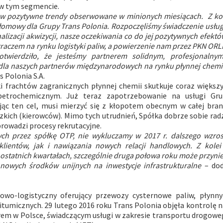
w tym segmencie.
ę w pozytywne trendy obserwowane w minionych miesiącach. Z ko
zełomowy dla Grupy Trans Polonia. Rozpoczęliśmy świadczenie usłu
alizacji akwizycji, nasze oczekiwania co do jej pozytywnych efektó
graczem na rynku logistyki paliw, a powierzenie nam przez PKN OR
potwierdziło, że jesteśmy partnerem solidnym, profesjonalnym
dla naszych partnerów międzynarodowych na rynku płynnej chemi
s Polonia S.A.
 frachtów zagranicznych płynnej chemii skutkuje coraz większ
etrochemicznym. Już teraz zapotrzebowanie na usługi Gru
ając ten cel, musi mierzyć się z kłopotem obecnym w całej bra
zkich (kierowców). Mimo tych utrudnień, Spółka dobrze sobie radz
 prowadzi procesy rekrutacyjne.
ch przez spółkę OTP, nie wykluczamy w 2017 r. dalszego wzros
entów, jak i nawiązania nowych relacji handlowych. Z kolei
 ostatnich kwartałach, szczególnie druga połowa roku może przyni
nowych środków unijnych na inwestycje infrastrukturalne
– dod
owo-logistyczny oferujący przewozy cysternowe paliw, płynny
tumicznych. 29 lutego 2016 roku Trans Polonia objęła kontrolę 
liderem w Polsce, świadczącym usługi w zakresie transportu drogow