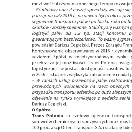
możliwość utrzymania obecnego tempa rozwoju 
–
Grudniowy odczyt naszej sprzedaży wpisuje si
patrząc na cały 2016 r., na pewno był to okres pr
segmencie transportu paliw i po blisko roku od fin
skutków - zostały spełnione. Staliśmy się ważnym 
logistyki paliw dla 1,8 tys. stacji koncernu 
gwarantującym bezpieczeństwo. To ważny sygnał 
powiedział Dariusz Cegielski, Prezes Zarządu Tran
Kontynuowanie obserwowanej w 2016 r. dynamiki
udziałem Spółki w międzynarodowym rynku p
przekracza jej możliwości. Trans Polonia osiąg
logistycznej - w postaci dostępności zasobów lud
w 2016 r. istotnie zwiększyła zatrudnienie i nadal
– W ramach usług przewozów paliw realizowany
przewożonych wolumenów na rzecz obecnych kli
przypadku transportu asfaltów, po dużo słabszych
ożywienie na rynku wynikające z wydatkowania 
Dariusz Cegielski.
O Spółce
Trans Polonia
to czołowy operator transport
surowców chemicznych i spożywczych oraz mas bi
100 proc. akcji Orlen Transport S.A. i stała się 