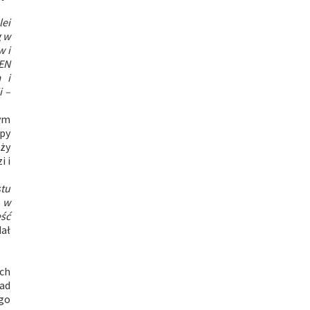
lei
g w
w i
LEN
 i
i –
ym
py
nży
i i
tu
 w
eść
ał
ch
nad
ego