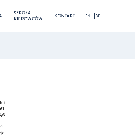
SZKOŁA
A
KONTAKT
EN
DE
KIEROWCÓW
 i
61
,6
30-
eje