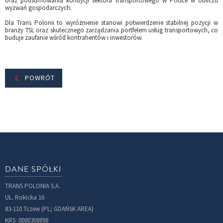
oraz podsumowania kondycji sektora transportowego w Polsce w obliczu
wyzwań gospodarczych.
Dla Trans Polonii to wyróżnienie stanowi potwierdzenie stabilnej pozycji w
branży TSL oraz skutecznego zarządzania portfelem usług transportowych, co
buduje zaufanie wśród kontrahentów i inwestorów.
POWRÓT
DANE SPÓŁKI
TRANS POLONIA S.A.
UL. Rokicka 16
83-110 Tczew (PL; GDAŃSK AREA)
KRS: 0000308898