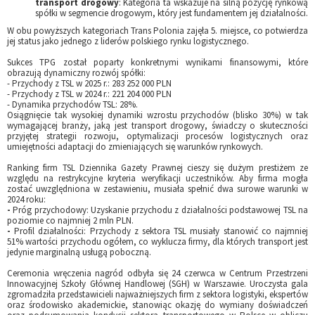
transport drogowy
: Kategoria ta wskazuje na silną pozycję rynkową
spółki w segmencie drogowym, który jest fundamentem jej działalności.
W obu powyższych kategoriach Trans Polonia zajęła 5. miejsce, co potwierdza
jej status jako jednego z liderów polskiego rynku logistycznego.
Sukces TPG został poparty konkretnymi wynikami finansowymi, które
obrazują dynamiczny rozwój spółki:
- Przychody z TSL w 2025 r.: 283 252 000 PLN
- Przychody z TSL w 2024 r.: 221 204 000 PLN
- Dynamika przychodów TSL: 28%.
Osiągnięcie tak wysokiej dynamiki wzrostu przychodów (blisko 30%) w tak
wymagającej branży, jaką jest transport drogowy, świadczy o skuteczności
przyjętej strategii rozwoju, optymalizacji procesów logistycznych oraz
umiejętności adaptacji do zmieniających się warunków rynkowych.
Ranking firm TSL Dziennika Gazety Prawnej cieszy się dużym prestiżem ze
względu na restrykcyjne kryteria weryfikacji uczestników. Aby firma mogła
zostać uwzględniona w zestawieniu, musiała spełnić dwa surowe warunki w
2024 roku:
-
Próg przychodowy: Uzyskanie przychodu z działalności podstawowej TSL na
poziomie co najmniej 2 mln PLN.
-
Profil działalności: Przychody z sektora TSL musiały stanowić co najmniej
51% wartości przychodu ogółem, co wyklucza firmy, dla których transport jest
jedynie marginalną usługą poboczną.
Ceremonia wręczenia nagród odbyła się 24 czerwca w Centrum Przestrzeni
Innowacyjnej Szkoły Głównej Handlowej (SGH) w Warszawie. Uroczysta gala
zgromadziła przedstawicieli najważniejszych firm z sektora logistyki, ekspertów
oraz środowisko akademickie, stanowiąc okazję do wymiany doświadczeń