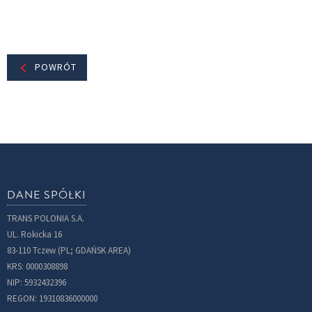
POWRÓT
DANE SPÓŁKI
TRANS POLONIA S.A.
UL. Rokicka 16
83-110 Tczew (PL; GDAŃSK AREA)
KRS: 0000308898
NIP: 5932432396
REGON: 19310836000000