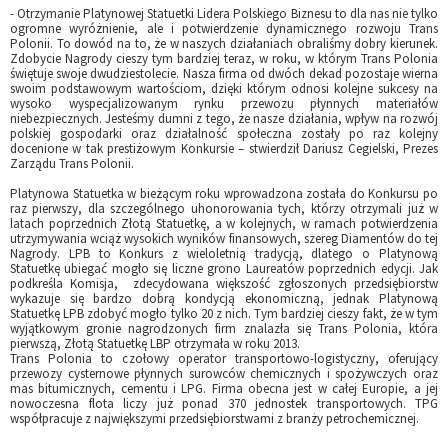
- Otrzymanie Platynowej Statuetki Lidera Polskiego Biznesu to dla nas nie tylko
ogromne wyróżnienie, ale i potwierdzenie dynamicznego rozwoju Trans
Polonii. To dowód na to, że w naszych działaniach obraliśmy dobry kierunek.
Zdobycie Nagrody cieszy tym bardziej teraz, w roku, w którym Trans Polonia
świętuje swoje dwudziestolecie. Nasza firma od dwóch dekad pozostaje wierna
swoim podstawowym wartościom, dzięki którym odnosi kolejne sukcesy na
wysoko wyspecjalizowanym rynku przewozu płynnych materiałów
niebezpiecznych. Jesteśmy dumni z tego, że nasze działania, wpływ na rozwój
polskiej gospodarki oraz działalność społeczna zostały po raz kolejny
docenione w tak prestiżowym Konkursie – stwierdził Dariusz Cegielski, Prezes
Zarządu Trans Polonii.
Platynowa Statuetka w bieżącym roku wprowadzona została do Konkursu po
raz pierwszy, dla szczególnego uhonorowania tych, którzy otrzymali już w
latach poprzednich Złotą Statuetkę, a w kolejnych, w ramach potwierdzenia
utrzymywania wciąż wysokich wyników finansowych, szereg Diamentów do tej
Nagrody. LPB to Konkurs z wieloletnią tradycją, dlatego o Platynową
Statuetkę ubiegać mogło się liczne grono Laureatów poprzednich edycji. Jak
podkreśla Komisja, zdecydowana większość zgłoszonych przedsiębiorstw
wykazuje się bardzo dobrą kondycją ekonomiczną, jednak Platynową
Statuetkę LPB zdobyć mogło tylko 20 z nich. Tym bardziej cieszy fakt, że w tym
wyjątkowym gronie nagrodzonych firm znalazła się Trans Polonia, która
pierwszą, Złotą Statuetkę LBP otrzymała w roku 2013.
Trans Polonia to czołowy operator transportowo-logistyczny, oferujący
przewozy cysternowe płynnych surowców chemicznych i spożywczych oraz
mas bitumicznych, cementu i LPG. Firma obecna jest w całej Europie, a jej
nowoczesna flota liczy już ponad 370 jednostek transportowych. TPG
współpracuje z największymi przedsiębiorstwami z branży petrochemicznej.