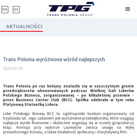
EN
DE
AKTUALNOŚCI
Trans Polonia wyróżniona wśród najlepszych
2024-01-29
Trans Polonia po raz kolejny znalazła się w zaszczytnym gronie
przedsiębiorstw uhonorowanych podczas Wielkiej Gali Liderów
Polskiego Biznesu, zorganizowanej – po kilkuletniej przerwie -
przez Business Center Club (BCC). Spółka odebrała w tym roku
Platynową Statuetkę Lidera.
Lider Polskiego Biznesu BCC to ogólnopolski konkurs organizowany od
trzydziestu lat. Jego zadaniem jest wyróżnienie przedsiębiorstw, które osiągają
najlepsze wyniki finansowe i skutecznie angażują się w rozwój gospodarczy
kraju. Komisja przy wyborze Laureatów zwraca uwagę na etykę
prowadzonego biznesu, a także działalność społeczną i charytatywną firm.