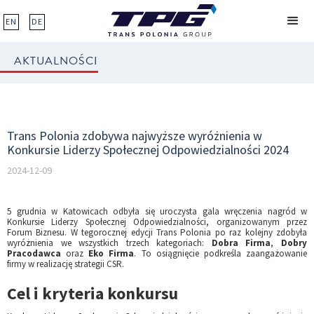
EN
DE
AKTUALNOŚCI
Trans Polonia zdobywa najwyższe wyróżnienia w
Konkursie Liderzy Społecznej Odpowiedzialności 2024
2024-12-09
5 grudnia w Katowicach odbyła się uroczysta gala wręczenia nagród w
Konkursie Liderzy Społecznej Odpowiedzialności, organizowanym przez
Forum Biznesu. W tegorocznej edycji Trans Polonia po raz kolejny zdobyła
wyróżnienia we wszystkich trzech kategoriach:
Dobra Firma
,
Dobry
Pracodawca
oraz
Eko Firma
. To osiągnięcie podkreśla zaangażowanie
firmy w realizację strategii CSR.
Cel i kryteria konkursu