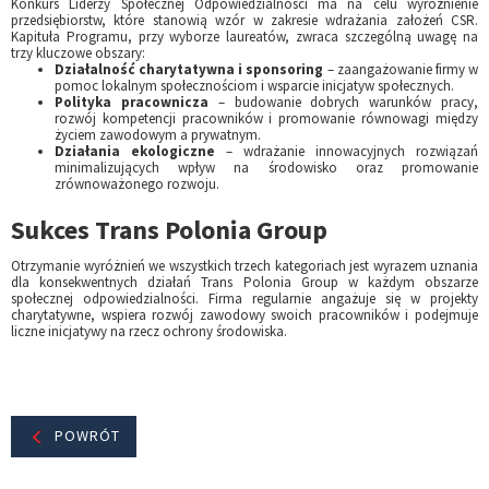
Konkurs Liderzy Społecznej Odpowiedzialności ma na celu wyróżnienie
przedsiębiorstw, które stanowią wzór w zakresie wdrażania założeń CSR.
Kapituła Programu, przy wyborze laureatów, zwraca szczególną uwagę na
trzy kluczowe obszary:
Działalność charytatywna i sponsoring
– zaangażowanie firmy w
pomoc lokalnym społecznościom i wsparcie inicjatyw społecznych.
Polityka pracownicza
– budowanie dobrych warunków pracy,
rozwój kompetencji pracowników i promowanie równowagi między
życiem zawodowym a prywatnym.
Działania ekologiczne
– wdrażanie innowacyjnych rozwiązań
minimalizujących wpływ na środowisko oraz promowanie
zrównoważonego rozwoju.
Sukces Trans Polonia Group
Otrzymanie wyróżnień we wszystkich trzech kategoriach jest wyrazem uznania
dla konsekwentnych działań Trans Polonia Group w każdym obszarze
społecznej odpowiedzialności. Firma regularnie angażuje się w projekty
charytatywne, wspiera rozwój zawodowy swoich pracowników i podejmuje
liczne inicjatywy na rzecz ochrony środowiska.
POWRÓT