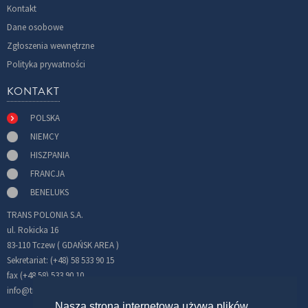
Kontakt
Dane osobowe
Zgłoszenia wewnętrzne
Polityka prywatności
KONTAKT
POLSKA
NIEMCY
HISZPANIA
FRANCJA
BENELUKS
TRANS POLONIA S.A.
ul. Rokicka 16
83-110 Tczew ( GDAŃSK AREA )
Sekretariat: (+48) 58 533 90 15
fax (+48 58) 533 90 10
info@transpolonia.com
Nasza strona internetowa używa plików