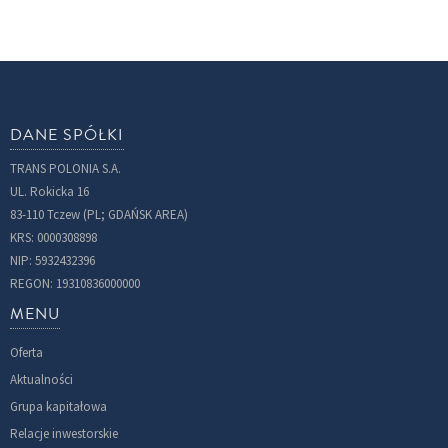
DANE SPÓŁKI
TRANS POLONIA S.A.
UL. Rokicka 16
83-110 Tczew (PL; GDAŃSK AREA)
KRS: 0000308898
NIP: 5932432396
REGON: 19310836000000
MENU
Oferta
Aktualności
Grupa kapitałowa
Relacje inwestorskie