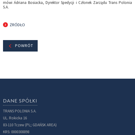
mówi Adriana Bosiacka, Dyrektor Spedycji i Członek Zarządu Trans Polonia
S.A.
ŻRÓDŁO
POWRÓT
DANE SPÓŁKI
TRANS POLONIA S.A.
UL. Rokicka 16
83-110 Tczew (PL; GDAŃSK AREA)
KRS: 0000308898