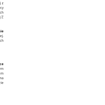
j z
wcy
ych
N/Z
ie
j.
ach
ce
ym
iem
 na
zie