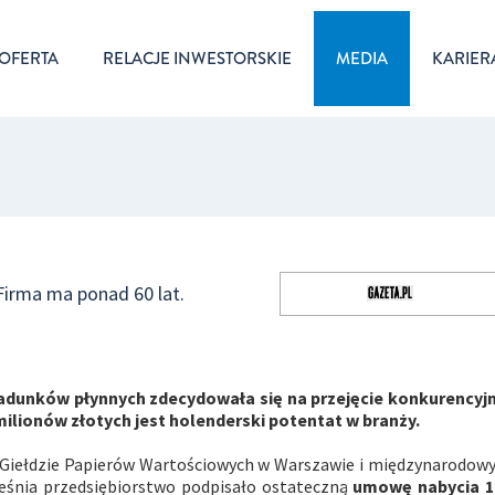
OFERTA
RELACJE INWESTORSKIE
MEDIA
KARIER
Firma ma ponad 60 lat.
 ładunków płynnych zdecydowała się na przejęcie konkurencyjn
milionów złotych jest holenderski potentat w branży.
a Giełdzie Papierów Wartościowych w Warszawie i międzynarodo
śnia przedsiębiorstwo podpisało ostateczną
umowę nabycia 1