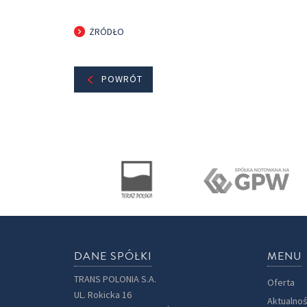
ŻRÓDŁO
POWRÓT
DANE SPÓŁKI
MENU
TRANS POLONIA S.A.
Oferta
UL. Rokicka 16
Aktualnoś