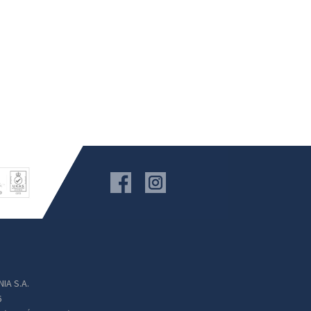
IA S.A.
6