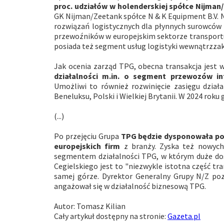
proc. udziałów w holenderskiej spółce Nijman
GK Nijman/Zeetank spółce N & K Equipment B.V. 
rozwiązań logistycznych dla płynnych surowców c
przewoźników w europejskim sektorze transportu
posiada też segment usług logistyki wewnątrzza
Jak ocenia zarząd TPG, obecna transakcja jest
działalności m.in. o segment przewozów i
Umożliwi to również rozwinięcie zasięgu działa
Beneluksu, Polski i Wielkiej Brytanii. W 2024 rok
(...)
Po przejęciu Grupa
TPG będzie dysponowała pon
europejskich firm
z branży. Zyska też nowych
segmentem działalności TPG, w którym duże doś
Cegielskiego jest to "niezwykle istotna część tr
samej górze. Dyrektor Generalny Grupy N/Z pozo
angażował się w działalność biznesową TPG.
Autor: Tomasz Kilian
Cały artykuł dostępny na stronie:
Gazeta.pl