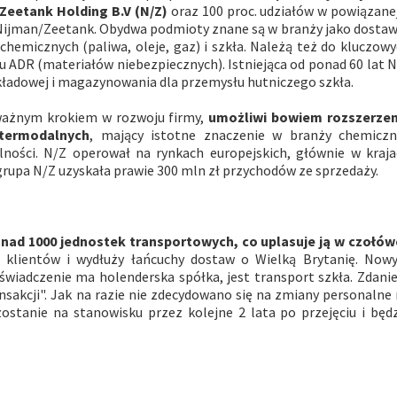
/Zeetank Holding B.V (N/Z)
oraz 100 proc. udziałów w powiązane
Nijman/Zeetank. Obydwa podmioty znane są w branży jako dosta
hemicznych (paliwa, oleje, gaz) i szkła. Należą też do kluczow
 ADR (materiałów niebezpiecznych). Istniejąca od ponad 60 lat 
kładowej i magazynowania dla przemysłu hutniczego szkła.
 ważnym krokiem w rozwoju firmy,
umożliwi bowiem rozszerzen
ntermodalnych
, mający istotne znaczenie w branży chemiczne
lności. N/Z operował na rynkach europejskich, głównie w kraj
u grupa N/Z uzyskała prawie 300 mln zł przychodów ze sprzedaży.
ad 1000 jednostek transportowych, co uplasuje ją w czołów
 klientów i wydłuży łańcuchy dostaw o Wielką Brytanię. Now
wiadczenie ma holenderska spółka, jest transport szkła. Zdan
ansakcji". Jak na razie nie zdecydowano się na zmiany personalne
stanie na stanowisku przez kolejne 2 lata po przejęciu i będ