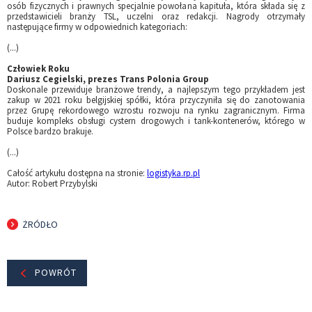
osób fizycznych i prawnych specjalnie powołana kapituła, która składa się z
przedstawicieli branży TSL, uczelni oraz redakcji. Nagrody otrzymały
następujące firmy w odpowiednich kategoriach:
(...)
Człowiek Roku
Dariusz Cegielski, prezes Trans Polonia Group
Doskonale przewiduje branżowe trendy, a najlepszym tego przykładem jest
zakup w 2021 roku belgijskiej spółki, która przyczyniła się do zanotowania
przez Grupę rekordowego wzrostu rozwoju na rynku zagranicznym. Firma
buduje kompleks obsługi cystern drogowych i tank-kontenerów, którego w
Polsce bardzo brakuje.
(...)
Całość artykułu dostępna na stronie:
logistyka.rp.pl
Autor: Robert Przybylski
ŻRÓDŁO
POWRÓT