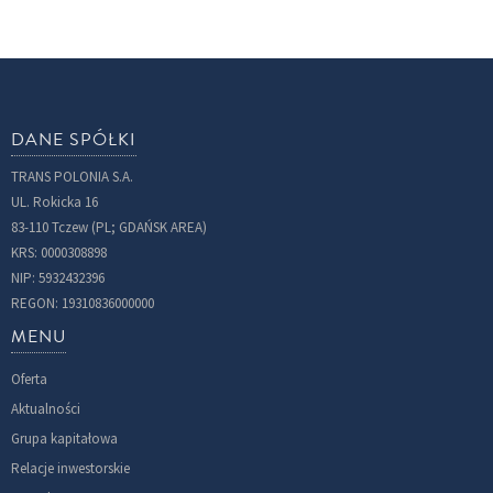
DANE SPÓŁKI
TRANS POLONIA S.A.
UL. Rokicka 16
83-110 Tczew (PL; GDAŃSK AREA)
KRS: 0000308898
NIP: 5932432396
REGON: 19310836000000
MENU
Oferta
Aktualności
Grupa kapitałowa
Relacje inwestorskie