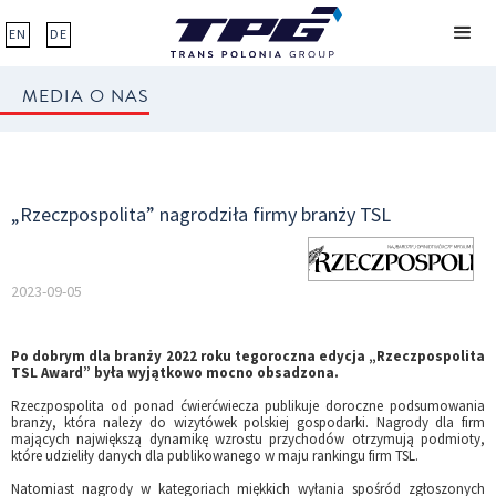
EN
DE
MEDIA O NAS
„Rzeczpospolita” nagrodziła firmy branży TSL
2023-09-05
Po dobrym dla branży 2022 roku tegoroczna edycja „Rzeczpospolita
TSL Award” była wyjątkowo mocno obsadzona.
Rzeczpospolita od ponad ćwierćwiecza publikuje doroczne podsumowania
branży, która należy do wizytówek polskiej gospodarki. Nagrody dla firm
mających największą dynamikę wzrostu przychodów otrzymują podmioty,
które udzieliły danych dla publikowanego w maju rankingu firm TSL.
Natomiast nagrody w kategoriach miękkich wyłania spośród zgłoszonych