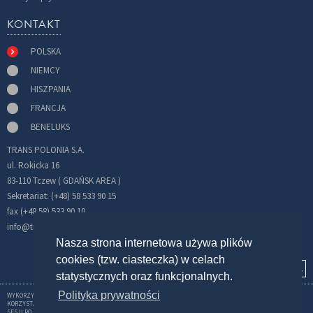
KONTAKT
POLSKA
NIEMCY
HISZPANIA
FRANCJA
BENELUKS
TRANS POLONIA S.A.
ul. Rokicka 16
83-110 Tczew ( GDAŃSK AREA )
Sekretariat: (+48) 58 533 90 15
fax (+48 58) 533 90 10
info@transpolonia.com
Nasza strona internetowa używa plików
cookies (tzw. ciasteczka) w celach
statystycznych oraz funkcjonalnych.
Polityka prywatności
WYKORZYSTUJEMY CIASTECZKA (COOKIES) W CELU GROMADZENIA INFORMACJI ZWIĄZANYCH Z
KORZYSTANIEM Z SERWISU. STOSOWANE PRZEZ NAS PLIKI TYPU COOKIES UMOŻLIWIAJĄ UTRZYMANIE
SESJI PO ZALOGOWANIU. MOŻNA WYŁĄCZYĆ TEN MECHANIZM W USTAWIENIACH PRZEGLĄDARKI.