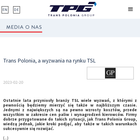
EN
DE
MEDIA O NAS
Trans Polonia, a wyzwania na rynku TSL
2023-02-20
Ostatnie lata przyniosły branży TSL wiele wyzwań, z którymi z
pewnością będziemy mierzyć się także w najbliższym czasie.
Jednymi z największych są na pewno wzrosty kosztów, przede
wszystkim w zakresie cen paliw i wynagrodzeń kierowców. Firmy
dobrze przygotowane do takich sytuacji, jak Trans Polonia Group,
wiedzą jednak, jakie kroki podjąć, aby także w takich warunkach
sukcesywnie się rozwijać.
(...)