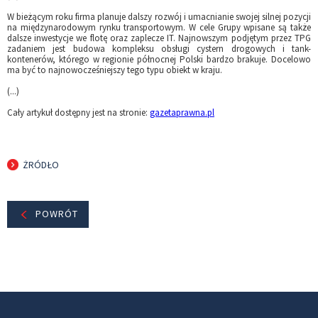
W bieżącym roku firma planuje dalszy rozwój i umacnianie swojej silnej pozycji
na międzynarodowym rynku transportowym. W cele Grupy wpisane są także
dalsze inwestycje we flotę oraz zaplecze IT. Najnowszym podjętym przez TPG
zadaniem jest budowa kompleksu obsługi cystern drogowych i tank-
kontenerów, którego w regionie północnej Polski bardzo brakuje. Docelowo
ma być to najnowocześniejszy tego typu obiekt w kraju.
(...)
Cały artykuł dostępny jest na stronie:
gazetaprawna.pl
ŻRÓDŁO
POWRÓT