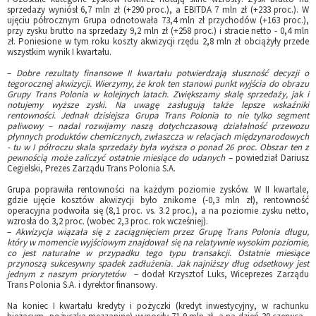
sprzedaży wyniósł 6,7 mln zł (+290 proc.), a EBITDA 7 mln zł (+233 proc.). W
ujęciu półrocznym Grupa odnotowała 73,4 mln zł przychodów (+163 proc.),
przy zysku brutto na sprzedaży 9,2 mln zł (+258 proc.) i stracie netto - 0,4 mln
zł. Poniesione w tym roku koszty akwizycji rzędu 2,8 mln zł obciążyły przede
wszystkim wynik I kwartału.
–
D
obre rezultaty finansowe II kwartału potwierdzają słuszność decyzji o
tegorocznej akwizycji. Wierzymy, że krok ten stanowi punkt wyjścia do obrazu
Grupy Trans Polonia w kolejnych latach. Zwiększamy skalę sprzedaży, jak i
notujemy wyższe zyski. Na uwagę zasługują także lepsze wskaźniki
rentowności. Jednak dzisiejsza Grupa Trans Polonia to nie tylko segment
paliwowy – nadal rozwijamy naszą dotychczasową działalność przewozu
płynnych produktów chemicznych, zwłaszcza w relacjach międzynarodowych
- tu w I półroczu skala sprzedaży była wyższa o ponad 26 proc. Obszar ten z
pewnością może zaliczyć ostatnie miesiące do udanych
– powiedział Dariusz
Cegielski, Prezes Zarządu Trans Polonia S.A.
Grupa poprawiła rentowności na każdym poziomie zysków. W II kwartale,
gdzie ujęcie kosztów akwizycji było znikome (-0,3 mln zł), rentowność
operacyjna podwoiła się (8,1 proc. vs. 3.2 proc.), a na poziomie zysku netto,
wzrosła do 3,2 proc. (wobec 2,3 proc. rok wcześniej).
–
Akwizycja wiązała się z zaciągnięciem przez Grupę Trans Polonia długu,
który w momencie wyjściowym znajdował się na relatywnie wysokim poziomie,
co jest naturalne w przypadku tego typu transakcji. Ostatnie miesiące
przynoszą sukcesywny spadek zadłużenia. Jak najniższy dług odsetkowy jest
jednym z naszym priorytetów
– dodał Krzysztof Luks, Wiceprezes Zarządu
Trans Polonia S.A. i dyrektor finansowy.
Na koniec I kwartału kredyty i pożyczki (kredyt inwestycyjny, w rachunku