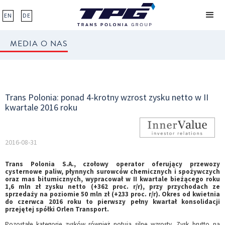
EN
DE
MEDIA O NAS
Trans Polonia: ponad 4-krotny wzrost zysku netto w II
kwartale 2016 roku
2016-08-31
Trans Polonia S.A., czołowy operator oferujący przewozy
cysternowe paliw, płynnych surowców chemicznych i spożywczych
oraz mas bitumicznych, wypracował w II kwartale bieżącego roku
1,6 mln zł zysku netto (+362 proc. r/r), przy przychodach ze
sprzedaży na poziomie 50 mln zł (+233 proc. r/r). Okres od kwietnia
do czerwca 2016 roku to pierwszy pełny kwartał konsolidacji
przejętej spółki Orlen Transport.
Pozostałe kategorie zysków również notują silne wzrosty. Zysk brutto na