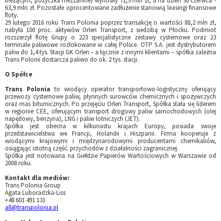
bieżącym, pożyczka mezzanine) wynosiły 71,9 mln zł, a na dzień 30 czerwca -
63,9 mln zł. Pozostałe oprocentowane zadłużenie stanowią leasingi finansowe
floty.
29 lutego 2016 roku Trans Polonia poprzez transakcję o wartości 88,2 mln zł,
nabyła 100 proc. aktywów Orlen Transport, z siedzibą w Płocku. Podmiot
rozszerzył flotę Grupy o 223 specjalistyczne zestawy cysternowe oraz 23
terminale paliwowe rozlokowane w całej Polsce. OTP S.A. jest dystrybutorem
paliw do 1,4 tys. Stacji GK Orlen – a łącznie z innymi klientami – spółka zależna
Trans Polonii dostarcza paliwo do ok. 2 tys. stacji.
O Spółce
Trans Polonia
to wiodący operator transportowo-logistyczny oferujący
przewozy cysternowe paliw, płynnych surowców chemicznych i spożywczych
oraz mas bitumicznych. Po przejęciu Orlen Transport, Spółka stała się liderem
w regionie CEE, oferującym transport drogowy paliw samochodowych (olej
napędowy, benzyna), LNG i paliw lotniczych (JET).
Spółka jest obecna w kilkunastu krajach Europy, posiada swoje
przedstawicielstwa we Francji, Holandii i Hiszpanii. Firma kooperuje z
wiodącymi krajowymi i międzynarodowymi producentami chemikaliów,
osiągając istotną część. przychodów z działalności zagranicznej.
Spółka jest notowana na Giełdzie Papierów Wartościowych w Warszawie od
2008 roku.
Kontakt dla mediów:
Trans Polonia Group
Agata Luboradzka-Liss
+48 601 491 131
all@transpolonia.pl