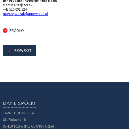
InnerValue Investor Relations
Marcin Grzejszczak
+48 516 091 124
m.grzejszczak@innervalue.pl
ŻRÓDŁO
POWRÓT
DANE SPÓŁKI
TRANS POLONIA S.A.
UL. Rokicka 16
83-110 Tczew (PL; GDAŃSK AREA)