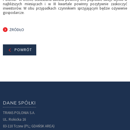
najbliższych miesiącach i w III kwartale powinny pozytywnie zaskoczyć
inwestorów. W obu przypadkach czynnikiem sprzyjającym będzie ożywienie
gospodarcze.
ŻRÓDŁO
POWRÓT
DANE SPÓŁKI
TRANS POLONIA S.A.
UL. Rokicka 16
83-110 Tczew (PL; GDAŃSK AREA)