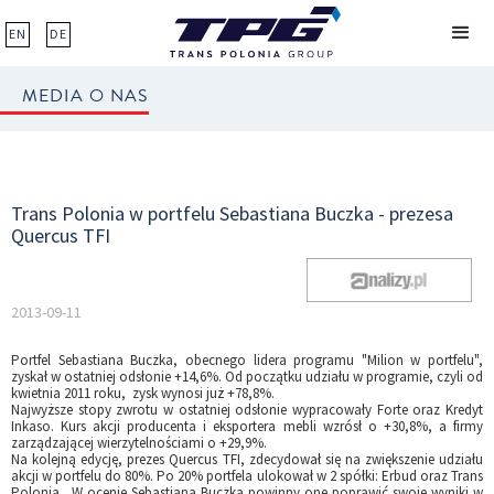
EN
DE
MEDIA O NAS
Trans Polonia w portfelu Sebastiana Buczka - prezesa
Quercus TFI
2013-09-11
Portfel Sebastiana Buczka, obecnego lidera programu "Milion w portfelu",
zyskał w ostatniej odsłonie +14,6%. Od początku udziału w programie, czyli od
kwietnia 2011 roku, zysk wynosi już +78,8%.
Najwyższe stopy zwrotu w ostatniej odsłonie wypracowały Forte oraz Kredyt
Inkaso. Kurs akcji producenta i eksportera mebli wzrósł o +30,8%, a firmy
zarządzającej wierzytelnościami o +29,9%.
Na kolejną edycję, prezes Quercus TFI, zdecydował się na zwiększenie udziału
akcji w portfelu do 80%. Po 20% portfela ulokował w 2 spółki: Erbud oraz Trans
Polonia. W ocenie Sebastiana Buczka powinny one poprawić swoje wyniki w