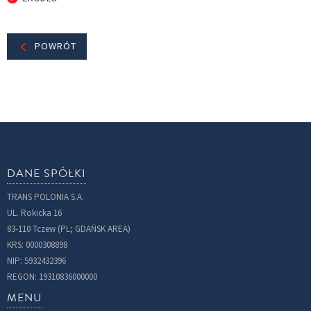
POWRÓT
DANE SPÓŁKI
TRANS POLONIA S.A.
UL. Rokicka 16
83-110 Tczew (PL; GDAŃSK AREA)
KRS: 0000308898
NIP: 5932432396
REGON: 19310836000000
MENU