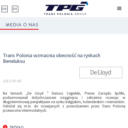
EN
DE
MEDIA O NAS
Trans Polonia wzmacnia obecność na rynkach
Beneluksu
2012-05-09
Na łamach „De Lloyd ” Dariusz Cegielski, Prezes Zarządu Spółki,
podsumowywał dotychczasowe osiągnięcia i założenia rozwoju w
długoterminowej perspektywie na rynku belgijskim, holenderskim i niemieckim.
Odniósł się m.in. do rozwijanych z powodzeniem przez Trans Polonię
przewozów intermodalnych.
ŻRÓDŁO