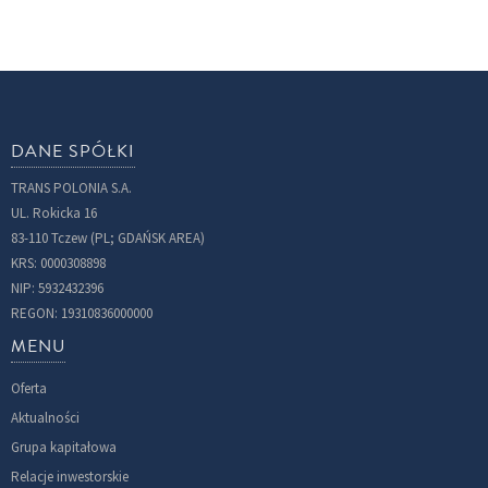
DANE SPÓŁKI
TRANS POLONIA S.A.
UL. Rokicka 16
83-110 Tczew (PL; GDAŃSK AREA)
KRS: 0000308898
NIP: 5932432396
REGON: 19310836000000
MENU
Oferta
Aktualności
Grupa kapitałowa
Relacje inwestorskie