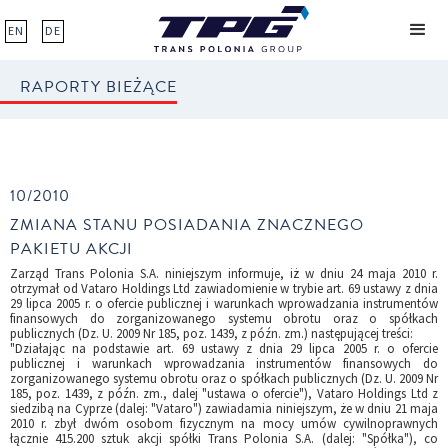
EN
DE
RAPORTY BIEŻĄCE
10/2010
ZMIANA STANU POSIADANIA ZNACZNEGO
PAKIETU AKCJI
Zarząd Trans Polonia S.A. niniejszym informuje, iż w dniu 24 maja 2010 r.
otrzymał od Vataro Holdings Ltd zawiadomienie w trybie art. 69 ustawy z dnia
29 lipca 2005 r. o ofercie publicznej i warunkach wprowadzania instrumentów
finansowych do zorganizowanego systemu obrotu oraz o spółkach
publicznych (Dz. U. 2009 Nr 185, poz. 1439, z późn. zm.) następującej treści:
"Działając na podstawie art. 69 ustawy z dnia 29 lipca 2005 r. o ofercie
publicznej i warunkach wprowadzania instrumentów finansowych do
zorganizowanego systemu obrotu oraz o spółkach publicznych (Dz. U. 2009 Nr
185, poz. 1439, z późn. zm., dalej "ustawa o ofercie"), Vataro Holdings Ltd z
siedzibą na Cyprze (dalej: "Vataro") zawiadamia niniejszym, że w dniu 21 maja
2010 r. zbył dwóm osobom fizycznym na mocy umów cywilnoprawnych
łącznie 415.200 sztuk akcji spółki Trans Polonia S.A. (dalej: "Spółka"), co