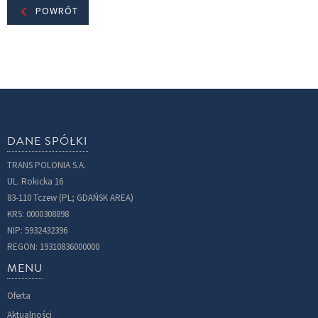
POWRÓT
DANE SPÓŁKI
TRANS POLONIA S.A.
UL. Rokicka 16
83-110 Tczew (PL; GDAŃSK AREA)
KRS: 0000308898
NIP: 5932432396
REGON: 19310836000000
MENU
Oferta
Aktualności