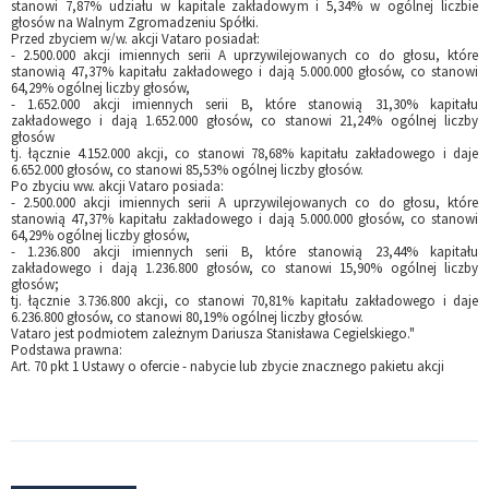
stanowi 7,87% udziału w kapitale zakładowym i 5,34% w ogólnej liczbie
głosów na Walnym Zgromadzeniu Spółki.
Przed zbyciem w/w. akcji Vataro posiadał:
- 2.500.000 akcji imiennych serii A uprzywilejowanych co do głosu, które
stanowią 47,37% kapitału zakładowego i dają 5.000.000 głosów, co stanowi
64,29% ogólnej liczby głosów,
- 1.652.000 akcji imiennych serii B, które stanowią 31,30% kapitału
zakładowego i dają 1.652.000 głosów, co stanowi 21,24% ogólnej liczby
głosów
tj. łącznie 4.152.000 akcji, co stanowi 78,68% kapitału zakładowego i daje
6.652.000 głosów, co stanowi 85,53% ogólnej liczby głosów.
Po zbyciu ww. akcji Vataro posiada:
- 2.500.000 akcji imiennych serii A uprzywilejowanych co do głosu, które
stanowią 47,37% kapitału zakładowego i dają 5.000.000 głosów, co stanowi
64,29% ogólnej liczby głosów,
- 1.236.800 akcji imiennych serii B, które stanowią 23,44% kapitału
zakładowego i dają 1.236.800 głosów, co stanowi 15,90% ogólnej liczby
głosów;
tj. łącznie 3.736.800 akcji, co stanowi 70,81% kapitału zakładowego i daje
6.236.800 głosów, co stanowi 80,19% ogólnej liczby głosów.
Vataro jest podmiotem zależnym Dariusza Stanisława Cegielskiego."
Podstawa prawna:
Art. 70 pkt 1 Ustawy o ofercie - nabycie lub zbycie znacznego pakietu akcji