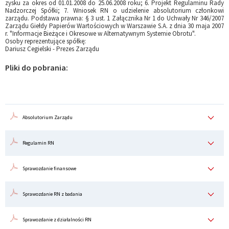
zysku za okres od 01.01.2008 do 25.06.2008 roku; 6. Projekt Regulaminu Rady
Nadzorczej Spółki; 7. Wniosek RN o udzielenie absolutorium członkowi
zarządu. Podstawa prawna: § 3 ust. 1 Załącznika Nr 1 do Uchwały Nr 346/2007
Zarządu Giełdy Papierów Wartościowych w Warszawie S.A. z dnia 30 maja 2007
r. "Informacje Bieżące i Okresowe w Alternatywnym Systemie Obrotu".
Osoby reprezentujące spółkę:
Dariusz Cegielski - Prezes Zarządu
Pliki do pobrania:
Absolutorium Zarządu
Regulamin RN
Sprawozdanie finansowe
Sprawozdanie RN z badania
Sprawozdanie z działalności RN