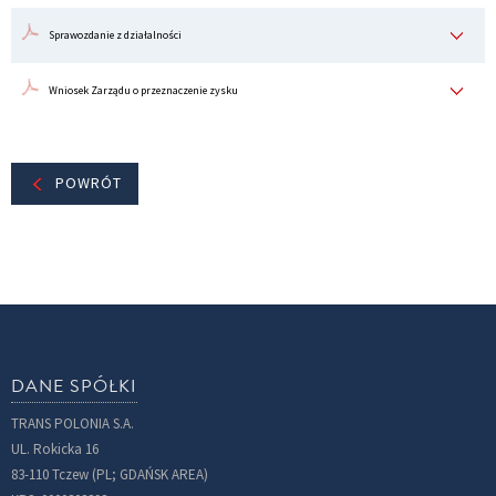
Sprawozdanie z działalności
Wniosek Zarządu o przeznaczenie zysku
POWRÓT
DANE SPÓŁKI
TRANS POLONIA S.A.
UL. Rokicka 16
83-110 Tczew (PL; GDAŃSK AREA)