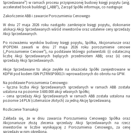
Sprzedawane”) w ramach procesu przyspieszonej budowy księgi popytu (ang.
accelerated book building) („ABB"), Zarząd Spółki informuje, co następuje:
Zakończenie ABB i zawarcie Porozumienia Cenowego
W dniu 27 maja 2026 roku nastąpiło zamknięcie księgi popytu, dokonanie
alokacji Akcji Sprzedawanych wśród inwestorów oraz ustalenie ceny sprzedaży
Akcji Sprzedawanych.
Po rozważeniu wyników budowy księgi popytu, Spółka, Akcjonariusze oraz
IPOPEMA zawarli w dniu 27 maja 2026 roku porozumienie cenowe
(„Porozumienie Cenowe”), na podstawie którego potwierdzili: (i) ostateczną
liczbę Akcji Sprzedawanych będących przedmiotem ABB; oraz (ii) cenę
sprzedaży Akcji Sprzedawanych.
Akcje Sprzedawane to akcje zwykłe na okaziciela Spółki zarejestrowane w
KDPW pod kodem ISIN PLTRNSP00013 i wprowadzonych do obrotu na GPW.
Na podstawie Porozumienia Cenowego:
– łączna liczba Akcji Sprzedawanych sprzedanych w ramach ABB została
ustalona na poziomie 3.600.000 akcji własnych Spółki;
– cena sprzedaży Akcji Sprzedawanych w ramach ABB została ustalona na
poziomie 14 PLN (czternaście złotych) za jedną Akcję Sprzedawaną.
Rozliczenie Transakcji
Zakłada się, że w dniu zawarcia Porozumienia Cenowego Spółka oraz
Akcjonariusze złożą zlecenia sprzedaży Akcji Sprzedawanych na rzecz
inwestorów w liczbie wynikającej z Porozumienia Cenowego, za cenę
sprzedaży w nim określoną.