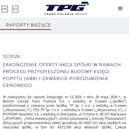
EN
DE
RAPORTY BIEŻĄCE
12/2026
ZAKOŃCZENIE OFERTY AKCJI SPÓŁKI W RAMACH
PROCESU PRZYSPIESZONEJ BUDOWY KSIĘGI
POPYTU (ABB) I ZAWARCIE POROZUMIENIA
CENOWEGO
W nawiązaniu do raportu bieżącego nr 11/2026 z dnia 26 maja 2026 r., w
którym Zarząd Trans Polonia S.A. z siedzibą w Tczewie („Spółka")
poinformował o zawarciu przez Spółkę, TP Sp. z o.o. z siedzibą w Tczewie
(„Akcjonariusz 1"), TPG TP Sp. z o.o. z siedzibą w Tczewie („Akcjonariusz 2”), z
IPOPEMA Securities S.A. z siedzibą w Warszawie, ul. Próżna 9, 00-107 Warszawa
(„IPOPEMA", „Firma Inwestycyjna") umów plasowania („Umowy Plasowania")
dotyczących przeprowadzenia oferty sprzedaży do 4.887.327 akcji zwykłych na
okaziciela Spółki, w tym do 4.071.509 akcji własnych Spółki, („Akcje