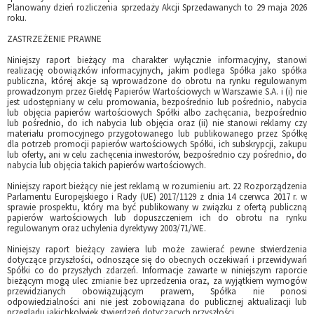
Planowany dzień rozliczenia sprzedaży Akcji Sprzedawanych to 29 maja 2026
roku.
ZASTRZEŻENIE PRAWNE
Niniejszy raport bieżący ma charakter wyłącznie informacyjny, stanowi
realizację obowiązków informacyjnych, jakim podlega Spółka jako spółka
publiczna, której akcje są wprowadzone do obrotu na rynku regulowanym
prowadzonym przez Giełdę Papierów Wartościowych w Warszawie S.A. i (i) nie
jest udostępniany w celu promowania, bezpośrednio lub pośrednio, nabycia
lub objęcia papierów wartościowych Spółki albo zachęcania, bezpośrednio
lub pośrednio, do ich nabycia lub objęcia oraz (ii) nie stanowi reklamy czy
materiału promocyjnego przygotowanego lub publikowanego przez Spółkę
dla potrzeb promocji papierów wartościowych Spółki, ich subskrypcji, zakupu
lub oferty, ani w celu zachęcenia inwestorów, bezpośrednio czy pośrednio, do
nabycia lub objęcia takich papierów wartościowych.
Niniejszy raport bieżący nie jest reklamą w rozumieniu art. 22 Rozporządzenia
Parlamentu Europejskiego i Rady (UE) 2017/1129 z dnia 14 czerwca 2017 r. w
sprawie prospektu, który ma być publikowany w związku z ofertą publiczną
papierów wartościowych lub dopuszczeniem ich do obrotu na rynku
regulowanym oraz uchylenia dyrektywy 2003/71/WE.
Niniejszy raport bieżący zawiera lub może zawierać pewne stwierdzenia
dotyczące przyszłości, odnoszące się do obecnych oczekiwań i przewidywań
Spółki co do przyszłych zdarzeń. Informacje zawarte w niniejszym raporcie
bieżącym mogą ulec zmianie bez uprzedzenia oraz, za wyjątkiem wymogów
przewidzianych obowiązującym prawem, Spółka nie ponosi
odpowiedzialności ani nie jest zobowiązana do publicznej aktualizacji lub
przeglądu jakichkolwiek stwierdzeń dotyczących przyszłości.