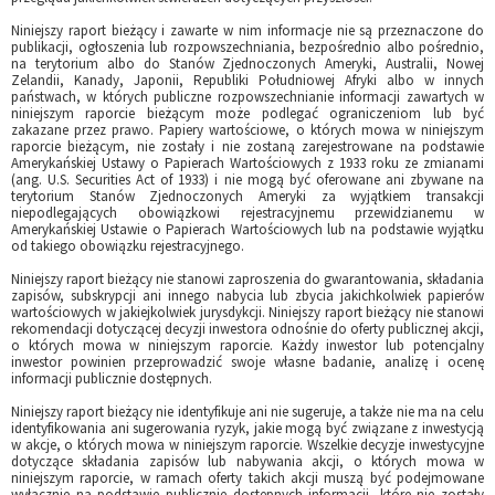
Niniejszy raport bieżący i zawarte w nim informacje nie są przeznaczone do
publikacji, ogłoszenia lub rozpowszechniania, bezpośrednio albo pośrednio,
na terytorium albo do Stanów Zjednoczonych Ameryki, Australii, Nowej
Zelandii, Kanady, Japonii, Republiki Południowej Afryki albo w innych
państwach, w których publiczne rozpowszechnianie informacji zawartych w
niniejszym raporcie bieżącym może podlegać ograniczeniom lub być
zakazane przez prawo. Papiery wartościowe, o których mowa w niniejszym
raporcie bieżącym, nie zostały i nie zostaną zarejestrowane na podstawie
Amerykańskiej Ustawy o Papierach Wartościowych z 1933 roku ze zmianami
(ang. U.S. Securities Act of 1933) i nie mogą być oferowane ani zbywane na
terytorium Stanów Zjednoczonych Ameryki za wyjątkiem transakcji
niepodlegających obowiązkowi rejestracyjnemu przewidzianemu w
Amerykańskiej Ustawie o Papierach Wartościowych lub na podstawie wyjątku
od takiego obowiązku rejestracyjnego.
Niniejszy raport bieżący nie stanowi zaproszenia do gwarantowania, składania
zapisów, subskrypcji ani innego nabycia lub zbycia jakichkolwiek papierów
wartościowych w jakiejkolwiek jurysdykcji. Niniejszy raport bieżący nie stanowi
rekomendacji dotyczącej decyzji inwestora odnośnie do oferty publicznej akcji,
o których mowa w niniejszym raporcie. Każdy inwestor lub potencjalny
inwestor powinien przeprowadzić swoje własne badanie, analizę i ocenę
informacji publicznie dostępnych.
Niniejszy raport bieżący nie identyfikuje ani nie sugeruje, a także nie ma na celu
identyfikowania ani sugerowania ryzyk, jakie mogą być związane z inwestycją
w akcje, o których mowa w niniejszym raporcie. Wszelkie decyzje inwestycyjne
dotyczące składania zapisów lub nabywania akcji, o których mowa w
niniejszym raporcie, w ramach oferty takich akcji muszą być podejmowane
wyłącznie na podstawie publicznie dostępnych informacji, które nie zostały