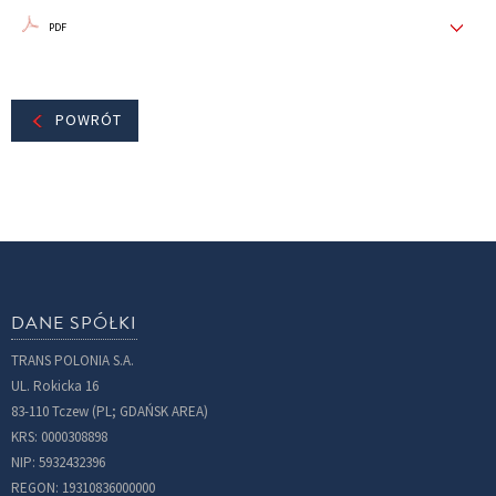
PDF
POWRÓT
DANE SPÓŁKI
TRANS POLONIA S.A.
UL. Rokicka 16
83-110 Tczew (PL; GDAŃSK AREA)
KRS: 0000308898
NIP: 5932432396
REGON: 19310836000000