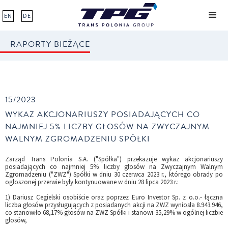
EN
DE
RAPORTY BIEŻĄCE
15/2023
WYKAZ AKCJONARIUSZY POSIADAJĄCYCH CO
NAJMNIEJ 5% LICZBY GŁOSÓW NA ZWYCZAJNYM
WALNYM ZGROMADZENIU SPÓŁKI
Zarząd Trans Polonia S.A. ("Spółka") przekazuje wykaz akcjonariuszy
posiadających co najmniej 5% liczby głosów na Zwyczajnym Walnym
Zgromadzeniu ("ZWZ") Spółki w dniu 30 czerwca 2023 r., którego obrady po
ogłoszonej przerwie były kontynuowane w dniu 28 lipca 2023 r.:
1) Dariusz Cegielski osobiście oraz poprzez Euro Investor Sp. z o.o.- łączna
liczba głosów przysługujących z posiadanych akcji na ZWZ wyniosła 8.943.946,
co stanowiło 68,17% głosów na ZWZ Spółki i stanowi 35,29% w ogólnej liczbie
głosów,