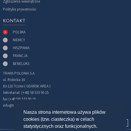
Zgłoszenia wewnętrzne
Polityka prywatności
KONTAKT
POLSKA
NIEMCY
HISZPANIA
FRANCJA
BENELUKS
TRANS POLONIA S.A.
ul. Rokicka 16
83-110 Tczew ( GDAŃSK AREA )
Sekretariat: (+48) 58 533 90 15
fax (+48 58) 533 90 10
info@transpolonia.com
Nasza strona internetowa używa plików
cookies (tzw. ciasteczka) w celach
statystycznych oraz funkcjonalnych.