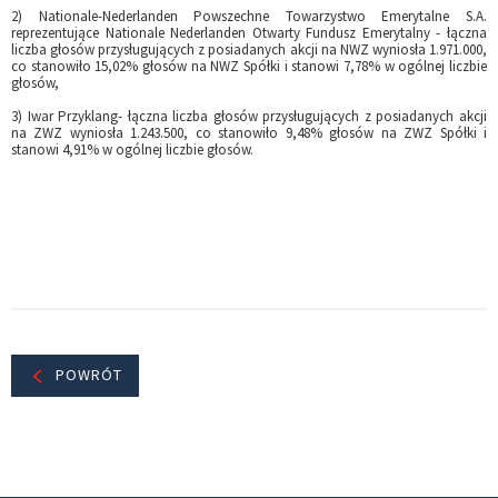
2) Nationale-Nederlanden Powszechne Towarzystwo Emerytalne S.A.
reprezentujące Nationale Nederlanden Otwarty Fundusz Emerytalny - łączna
liczba głosów przysługujących z posiadanych akcji na NWZ wyniosła 1.971.000,
co stanowiło 15,02% głosów na NWZ Spółki i stanowi 7,78% w ogólnej liczbie
głosów,
3) Iwar Przyklang- łączna liczba głosów przysługujących z posiadanych akcji
na ZWZ wyniosła 1.243.500, co stanowiło 9,48% głosów na ZWZ Spółki i
stanowi 4,91% w ogólnej liczbie głosów.
POWRÓT