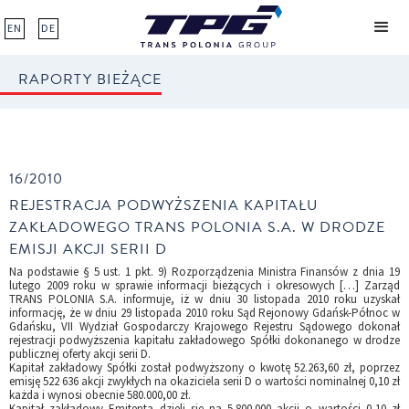
EN
DE
RAPORTY BIEŻĄCE
16/2010
REJESTRACJA PODWYŻSZENIA KAPITAŁU
ZAKŁADOWEGO TRANS POLONIA S.A. W DRODZE
EMISJI AKCJI SERII D
Na podstawie § 5 ust. 1 pkt. 9) Rozporządzenia Ministra Finansów z dnia 19
lutego 2009 roku w sprawie informacji bieżących i okresowych […] Zarząd
TRANS POLONIA S.A. informuje, iż w dniu 30 listopada 2010 roku uzyskał
informację, że w dniu 29 listopada 2010 roku Sąd Rejonowy Gdańsk-Północ w
Gdańsku, VII Wydział Gospodarczy Krajowego Rejestru Sądowego dokonał
rejestracji podwyższenia kapitału zakładowego Spółki dokonanego w drodze
publicznej oferty akcji serii D.
Kapitał zakładowy Spółki został podwyższony o kwotę 52.263,60 zł, poprzez
emisję 522 636 akcji zwykłych na okaziciela serii D o wartości nominalnej 0,10 zł
każda i wynosi obecnie 580.000,00 zł.
Kapitał zakładowy Emitenta dzieli się na 5.800.000 akcji o wartości 0,10 zł