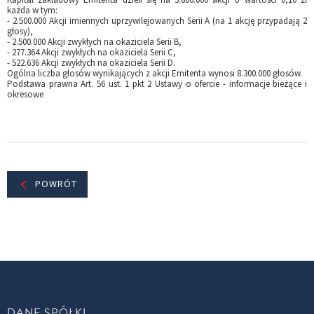
każda w tym:
- 2.500.000 Akcji imiennych uprzywilejowanych Serii A (na 1 akcję przypadają 2
głosy),
- 2.500.000 Akcji zwykłych na okaziciela Serii B,
- 277.364 Akcji zwykłych na okaziciela Serii C,
- 522.636 Akcji zwykłych na okaziciela Serii D.
Ogólna liczba głosów wynikających z akcji Emitenta wynosi 8.300.000 głosów.
Podstawa prawna Art. 56 ust. 1 pkt 2 Ustawy o ofercie - informacje bieżące i
okresowe
POWRÓT
DANE SPÓŁKI