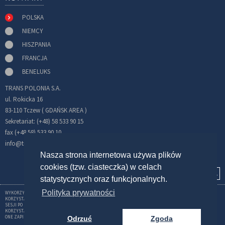
POLSKA
NIEMCY
HISZPANIA
FRANCJA
BENELUKS
TRANS POLONIA S.A.
ul. Rokicka 16
83-110 Tczew ( GDAŃSK AREA )
Sekretariat: (+48) 58 533 90 15
fax (+48 58) 533 90 10
info@transpolonia.com
Nasza strona internetowa używa plików
cookies (tzw. ciasteczka) w celach
statystycznych oraz funkcjonalnych.
Polityka prywatności
WYKORZYSTUJEMY CIASTECZKA (COOKIES) W CELU GROMADZENIA INFORMACJI ZWIĄZANYCH Z
KORZYSTANIEM Z SERWISU. STOSOWANE PRZEZ NAS PLIKI TYPU COOKIES UMOŻLIWIAJĄ UTRZYMANIE
SESJI PO ZALOGOWANIU. MOŻNA WYŁĄCZYĆ TEN MECHANIZM W USTAWIENIACH PRZEGLĄDARKI.
KORZYSTANIE Z NASZEGO SERWISU BEZ ZMIANY USTAWIEŃ DOTYCZĄCYCH COOKIES OZNACZA, ŻE BĘDĄ
ONE ZAPISANE W PAMIĘCI URZĄDZENIA.
Odrzuć
Zgoda