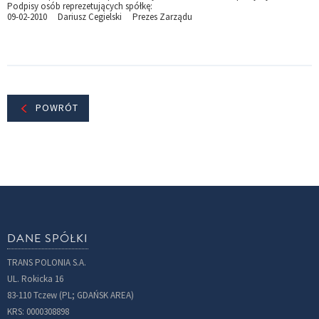
Podpisy osób reprezetujących spółkę:
09-02-2010 Dariusz Cegielski Prezes Zarządu
POWRÓT
DANE SPÓŁKI
TRANS POLONIA S.A.
UL. Rokicka 16
83-110 Tczew (PL; GDAŃSK AREA)
KRS: 0000308898