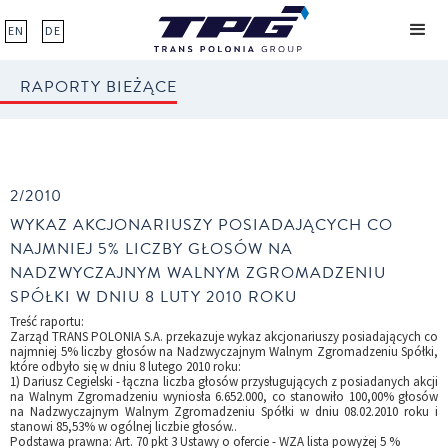
EN
DE
RAPORTY BIEŻĄCE
2/2010
WYKAZ AKCJONARIUSZY POSIADAJĄCYCH CO
NAJMNIEJ 5% LICZBY GŁOSÓW NA
NADZWYCZAJNYM WALNYM ZGROMADZENIU
SPÓŁKI W DNIU 8 LUTY 2010 ROKU
Treść raportu:
Zarząd TRANS POLONIA S.A. przekazuje wykaz akcjonariuszy posiadających co
najmniej 5% liczby głosów na Nadzwyczajnym Walnym Zgromadzeniu Spółki,
które odbyło się w dniu 8 lutego 2010 roku:
1) Dariusz Cegielski - łączna liczba głosów przysługujących z posiadanych akcji
na Walnym Zgromadzeniu wyniosła 6.652.000, co stanowiło 100,00% głosów
na Nadzwyczajnym Walnym Zgromadzeniu Spółki w dniu 08.02.2010 roku i
stanowi 85,53% w ogólnej liczbie głosów..
Podstawa prawna: Art. 70 pkt 3 Ustawy o ofercie - WZA lista powyżej 5 %