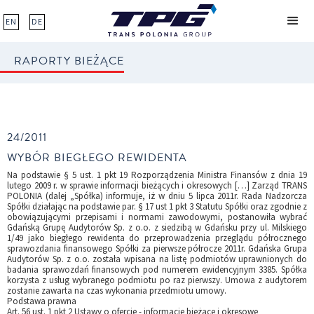
EN
DE
RAPORTY BIEŻĄCE
24/2011
WYBÓR BIEGŁEGO REWIDENTA
Na podstawie § 5 ust. 1 pkt 19 Rozporządzenia Ministra Finansów z dnia 19
lutego 2009 r. w sprawie informacji bieżących i okresowych […] Zarząd TRANS
POLONIA (dalej „Spółka) informuje, iż w dniu 5 lipca 2011r. Rada Nadzorcza
Spółki działając na podstawie par. § 17 ust 1 pkt 3 Statutu Spółki oraz zgodnie z
obowiązującymi przepisami i normami zawodowymi, postanowiła wybrać
Gdańską Grupę Audytorów Sp. z o.o. z siedzibą w Gdańsku przy ul. Milskiego
1/49 jako biegłego rewidenta do przeprowadzenia przeglądu półrocznego
sprawozdania finansowego Spółki za pierwsze półrocze 2011r. Gdańska Grupa
Audytorów Sp. z o.o. została wpisana na listę podmiotów uprawnionych do
badania sprawozdań finansowych pod numerem ewidencyjnym 3385. Spółka
korzysta z usług wybranego podmiotu po raz pierwszy. Umowa z audytorem
zostanie zawarta na czas wykonania przedmiotu umowy.
Podstawa prawna
Art. 56 ust. 1 pkt 2 Ustawy o ofercie - informacje bieżące i okresowe