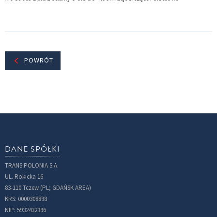
POWRÓT
DANE SPÓŁKI
TRANS POLONIA S.A.
UL. Rokicka 16
83-110 Tczew (PL; GDAŃSK AREA)
KRS: 0000308898
NIP: 5932432396