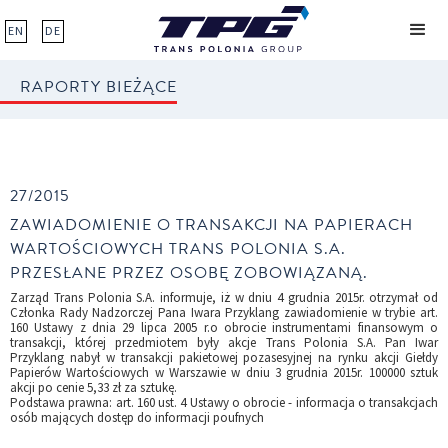
EN
DE
RAPORTY BIEŻĄCE
27/2015
ZAWIADOMIENIE O TRANSAKCJI NA PAPIERACH
WARTOŚCIOWYCH TRANS POLONIA S.A.
PRZESŁANE PRZEZ OSOBĘ ZOBOWIĄZANĄ.
Zarząd Trans Polonia S.A. informuje, iż w dniu 4 grudnia 2015r. otrzymał od
Członka Rady Nadzorczej Pana Iwara Przyklang zawiadomienie w trybie art.
160 Ustawy z dnia 29 lipca 2005 r.o obrocie instrumentami finansowym o
transakcji, której przedmiotem były akcje Trans Polonia S.A. Pan Iwar
Przyklang nabył w transakcji pakietowej pozasesyjnej na rynku akcji Giełdy
Papierów Wartościowych w Warszawie w dniu 3 grudnia 2015r. 100000 sztuk
akcji po cenie 5,33 zł za sztukę.
Podstawa prawna: art. 160 ust. 4 Ustawy o obrocie - informacja o transakcjach
osób mających dostęp do informacji poufnych