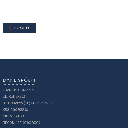
POWRÓT
DANE SPÓŁKI
TRANS POLONIA S.A.
UL. Rokicka 16
83-110 Tczew (PL; GDAŃSK AREA)
KRS: 0000308898
NIP: 5932432396
REGON: 19310836000000