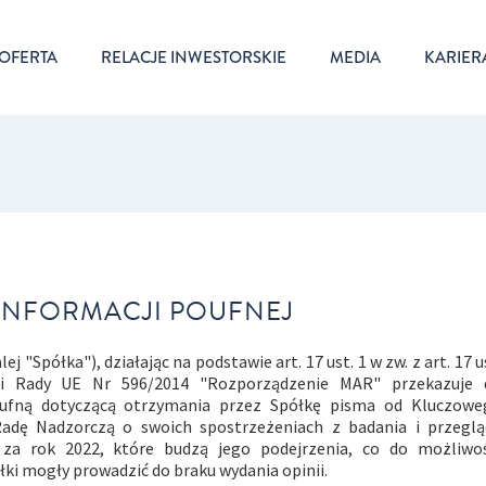
OFERTA
RELACJE INWESTORSKIE
MEDIA
KARIER
INFORMACJI POUFNEJ
j "Spółka"), działając na podstawie art. 17 ust. 1 w zw. z art. 17 u
 i Rady UE Nr 596/2014 "Rozporządzenie MAR" przekazuje 
oufną dotyczącą otrzymania przez Spółkę pisma od Kluczowe
adę Nadzorczą o swoich spostrzeżeniach z badania i przeglą
za rok 2022, które budzą jego podejrzenia, co do możliwoś
łki mogły prowadzić do braku wydania opinii.