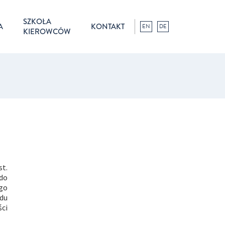
SZKOŁA
A
KONTAKT
EN
DE
KIEROWCÓW
st.
do
go
du
ci