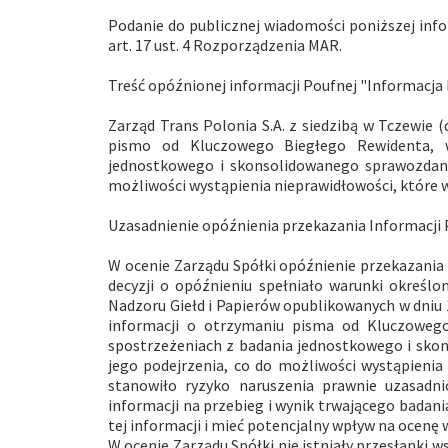
Podanie do publicznej wiadomości poniższej info
art. 17 ust. 4 Rozporządzenia MAR.
Treść opóźnionej informacji Poufnej "Informacja
Zarząd Trans Polonia S.A. z siedzibą w Tczewie (
pismo od Kluczowego Biegłego Rewidenta, 
jednostkowego i skonsolidowanego sprawozdania
możliwości wystąpienia nieprawidłowości, które w
Uzasadnienie opóźnienia przekazania Informacji 
W ocenie Zarządu Spółki opóźnienie przekazania
decyzji o opóźnieniu spełniało warunki okreś
Nadzoru Giełd i Papierów opublikowanych w dniu 1
informacji o otrzymaniu pisma od Kluczoweg
spostrzeżeniach z badania jednostkowego i skon
jego podejrzenia, co do możliwości wystąpienia
stanowiło ryzyko naruszenia prawnie uzasadn
informacji na przebieg i wynik trwającego bad
tej informacji i mieć potencjalny wpływ na ocenę 
W ocenie Zarządu Spółki nie istniały przesłanki 