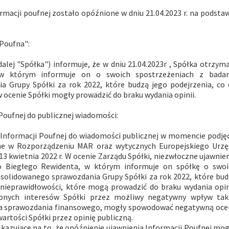
rmacji poufnej zostało opóźnione w dniu 21.04.2023 r. na podsta
 Poufna":
dalej "Spółka") informuje, że w dniu 21.04.2023r , Spółka otrzym
w którym informuje on o swoich spostrzeżeniach z badan
 Grupy Spółki za rok 2022, które budzą jego podejrzenia, co 
 ocenie Spółki mogły prowadzić do braku wydania opinii.
Poufnej do publicznej wiadomości:
 Informacji Poufnej do wiadomości publicznej w momencie podję
lone w Rozporządzeniu MAR oraz wytycznych Europejskiego Urzę
3 kwietnia 2022 r. W ocenie Zarządu Spółki, niezwłoczne ujawnie
o Biegłego Rewidenta, w którym informuje on spółkę o swoi
solidowanego sprawozdania Grupy Spółki za rok 2022, które bu
 nieprawidłowości, które mogą prowadzić do braku wydania opin
ionych interesów Spółki przez możliwy negatywny wpływ taki
ania sprawozdania finansowego, mogły spowodować negatywną oc
wartości Spółki przez opinię publiczną.
wskazujące na to, że opóźnienie ujawnienia Informacji Poufnej mo