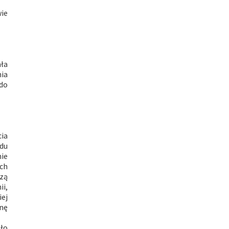
wie
ała
ia
do
cia
du
nie
ch
dzą
ii,
ej
enę
gło