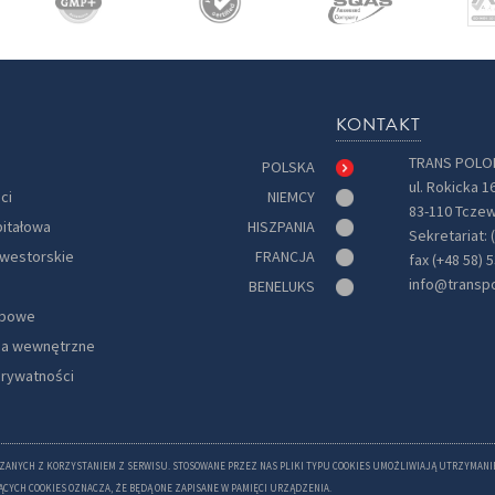
KONTAKT
TRANS POLON
POLSKA
ul. Rokicka 1
ci
NIEMCY
83-110 Tczew
pitałowa
HISZPANIA
Sekretariat: 
nwestorskie
FRANCJA
fax (+48 58) 
info@transp
BENELUKS
obowe
ia wewnętrzne
prywatności
ZANYCH Z KORZYSTANIEM Z SERWISU. STOSOWANE PRZEZ NAS PLIKI TYPU COOKIES UMOŻLIWIAJĄ UTRZYMANI
CYCH COOKIES OZNACZA, ŻE BĘDĄ ONE ZAPISANE W PAMIĘCI URZĄDZENIA.