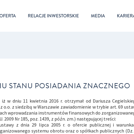
OFERTA
RELACJE INWESTORSKIE
MEDIA
KARIER
IU STANU POSIADANIA ZNACZNEGO
, iż w dniu 11 kwietnia 2016 r. otrzymał od Dariusza Cegielski
z o.o. z siedzibą w Warszawie zawiadomienie w trybie art. 69 ust
warunkach wprowadzania instrumentów finansowych do zorganizowan
 2009 Nr 185, poz. 1439, z późn. zm.) następującej treści:
ustawy z dnia 29 lipca 2005 r. o ofercie publicznej i warunk
anizowanego systemu obrotu oraz o spółkach publicznych (Dz. 