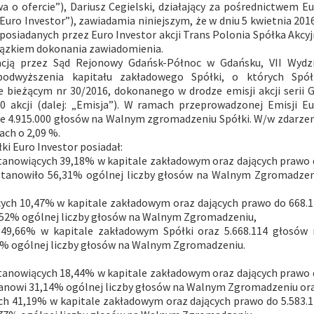
wa o ofercie”), Dariusz Cegielski, działający za pośrednictwem E
 „Euro Investor”), zawiadamia niniejszym, że w dniu 5 kwietnia 2016
posiadanych przez Euro Investor akcji Trans Polonia Spółka Akcy
wiązkiem dokonania zawiadomienia.
acją przez Sąd Rejonowy Gdańsk-Północ w Gdańsku, VII Wydzi
odwyższenia kapitału zakładowego Spółki, o których Spół
e bieżącym nr 30/2016, dokonanego w drodze emisji akcji serii 
00 akcji (dalej: „Emisja”). W ramach przeprowadzonej Emisji E
ające 4.915.000 głosów na Walnym zgromadzeniu Spółki. W/w zdarze
ach o 2,09 %.
i Euro Investor posiadał:
 stanowiących 39,18% w kapitale zakładowym oraz dających prawo
stanowiło 56,31% ogólnej liczby głosów na Walnym Zgromadzen
iących 10,47% w kapitale zakładowym oraz dających prawo do 668.
52% ogólnej liczby głosów na Walnym Zgromadzeniu,
h 49,66% w kapitale zakładowym Spółki oraz 5.668.114 głosów 
3% ogólnej liczby głosów na Walnym Zgromadzeniu.
 stanowiących 18,44% w kapitale zakładowym oraz dających prawo
tanowi 31,14% ogólnej liczby głosów na Walnym Zgromadzeniu or
cych 41,19% w kapitale zakładowym oraz dających prawo do 5.583.