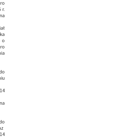
uro
 r.
jna
ał
ka
G o
uro
nia
 do
iu
114
na
 do
az
114