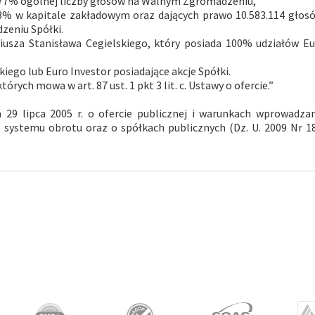
77% ogólnej liczby głosów na Walnym Zgromadzeniu,
,63% w kapitale zakładowym oraz dających prawo 10.583.114 głos
eniu Spółki.
usza Stanisława Cegielskiego, który posiada 100% udziałów Eu
kiego lub Euro Investor posiadające akcje Spółki.
órych mowa w art. 87 ust. 1 pkt 3 lit. c. Ustawy o ofercie.”
 29 lipca 2005 r. o ofercie publicznej i warunkach wprowadza
ystemu obrotu oraz o spółkach publicznych (Dz. U. 2009 Nr 18