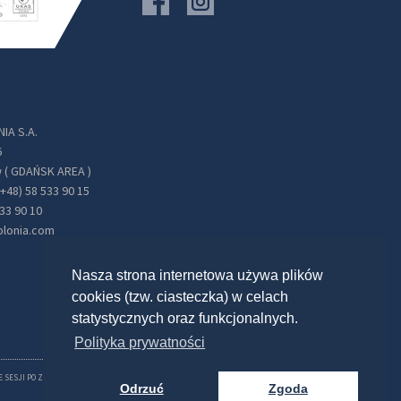
IA S.A.
6
 ( GDAŃSK AREA )
(+48) 58 533 90 15
533 90 10
olonia.com
Nasza strona internetowa używa plików
cookies (tzw. ciasteczka) w celach
statystycznych oraz funkcjonalnych.
Polityka prywatności
E SESJI PO ZALOGOWANIU. MOŻNA WYŁĄCZYĆ TEN MECHANIZM W USTAWIENIACH
Odrzuć
Zgoda