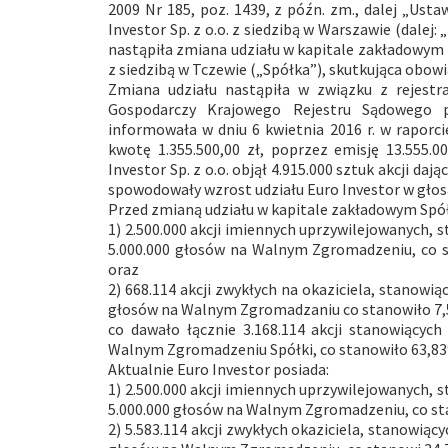
2009 Nr 185, poz. 1439, z późn. zm., dalej „Usta
Investor Sp. z o.o. z siedzibą w Warszawie (dalej:
nastąpiła zmiana udziału w kapitale zakładowym 
z siedzibą w Tczewie („Spółka”), skutkująca obo
Zmiana udziału nastąpiła w związku z rejestr
Gospodarczy Krajowego Rejestru Sądowego p
informowała w dniu 6 kwietnia 2016 r. w raporci
kwotę 1.355.500,00 zł, poprzez emisję 13.555.0
Investor Sp. z o.o. objął 4.915.000 sztuk akcji d
spowodowały wzrost udziału Euro Investor w głos
Przed zmianą udziału w kapitale zakładowym Spółk
1) 2.500.000 akcji imiennych uprzywilejowanych,
5.000.000 głosów na Walnym Zgromadzeniu, co 
oraz
2) 668.114 akcji zwykłych na okaziciela, stanow
głosów na Walnym Zgromadzaniu co stanowiło 7,
co dawało łącznie 3.168.114 akcji stanowiącyc
Walnym Zgromadzeniu Spółki, co stanowiło 63,8
Aktualnie Euro Investor posiada:
1) 2.500.000 akcji imiennych uprzywilejowanych,
5.000.000 głosów na Walnym Zgromadzeniu, co s
2) 5.583.114 akcji zwykłych okaziciela, stanowią