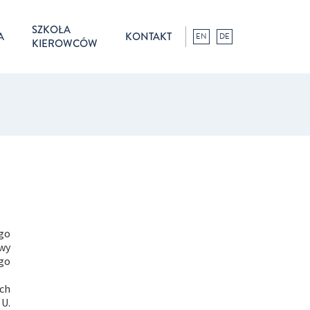
SZKOŁA
A
KONTAKT
EN
DE
KIEROWCÓW
ego
awy
ego
ach
U.