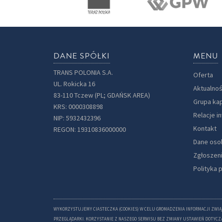
DANE SPÓŁKI
MENU
TRANS POLONIA S.A.
Oferta
UL. Rokicka 16
Aktualnoś
83-110 Tczew (PL; GDAŃSK AREA)
Grupa ka
KRS: 0000308898
Relacje i
NIP: 5932432396
Kontakt
REGON: 19310836000000
Dane os
Zgłoszen
Polityka 
WYKORZYSTUJEMY CIASTECZKA (COOKIES) W CELU GROMADZENIA INFORMACJI ZWIĄ
PRZEGLĄDARKI. KORZYSTANIE Z NASZEGO SERWISU BEZ ZMIANY USTAWIEŃ DOTYCZĄ