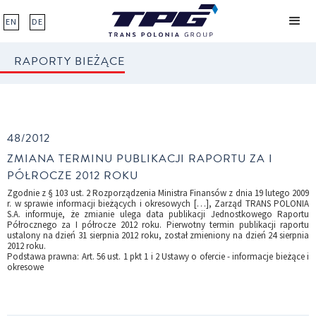
EN
DE
RAPORTY BIEŻĄCE
48/2012
ZMIANA TERMINU PUBLIKACJI RAPORTU ZA I
PÓŁROCZE 2012 ROKU
Zgodnie z § 103 ust. 2 Rozporządzenia Ministra Finansów z dnia 19 lutego 2009
r. w sprawie informacji bieżących i okresowych […], Zarząd TRANS POLONIA
S.A. informuje, że zmianie ulega data publikacji Jednostkowego Raportu
Półrocznego za I półrocze 2012 roku. Pierwotny termin publikacji raportu
ustalony na dzień 31 sierpnia 2012 roku, został zmieniony na dzień 24 sierpnia
2012 roku.
Podstawa prawna: Art. 56 ust. 1 pkt 1 i 2 Ustawy o ofercie - informacje bieżące i
okresowe