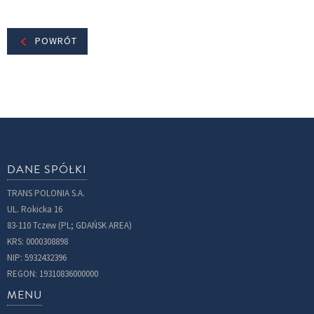
POWRÓT
DANE SPÓŁKI
TRANS POLONIA S.A.
UL. Rokicka 16
83-110 Tczew (PL; GDAŃSK AREA)
KRS: 0000308898
NIP: 5932432396
REGON: 19310836000000
MENU