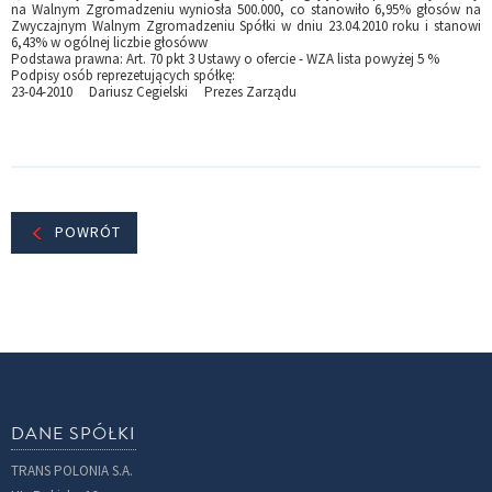
na Walnym Zgromadzeniu wyniosła 500.000, co stanowiło 6,95% głosów na
Zwyczajnym Walnym Zgromadzeniu Spółki w dniu 23.04.2010 roku i stanowi
6,43% w ogólnej liczbie głosóww
Podstawa prawna: Art. 70 pkt 3 Ustawy o ofercie - WZA lista powyżej 5 %
Podpisy osób reprezetujących spółkę:
23-04-2010 Dariusz Cegielski Prezes Zarządu
POWRÓT
DANE SPÓŁKI
TRANS POLONIA S.A.