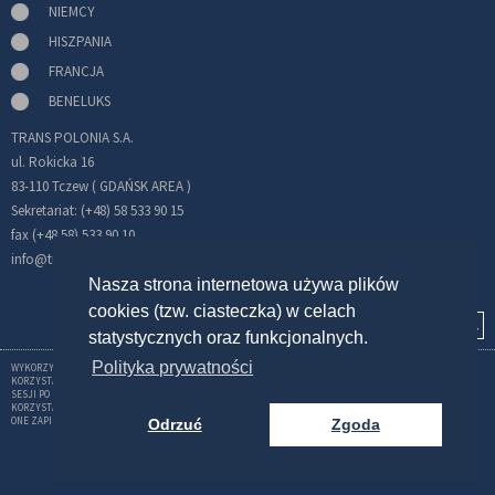
NIEMCY
HISZPANIA
FRANCJA
BENELUKS
TRANS POLONIA S.A.
ul. Rokicka 16
83-110 Tczew ( GDAŃSK AREA )
Sekretariat: (+48) 58 533 90 15
fax (+48 58) 533 90 10
info@transpolonia.com
Nasza strona internetowa używa plików
cookies (tzw. ciasteczka) w celach
statystycznych oraz funkcjonalnych.
Polityka prywatności
WYKORZYSTUJEMY CIASTECZKA (COOKIES) W CELU GROMADZENIA INFORMACJI ZWIĄZANYCH Z
KORZYSTANIEM Z SERWISU. STOSOWANE PRZEZ NAS PLIKI TYPU COOKIES UMOŻLIWIAJĄ UTRZYMANIE
SESJI PO ZALOGOWANIU. MOŻNA WYŁĄCZYĆ TEN MECHANIZM W USTAWIENIACH PRZEGLĄDARKI.
KORZYSTANIE Z NASZEGO SERWISU BEZ ZMIANY USTAWIEŃ DOTYCZĄCYCH COOKIES OZNACZA, ŻE BĘDĄ
ONE ZAPISANE W PAMIĘCI URZĄDZENIA.
Odrzuć
Zgoda
REALIZACJA:
STUDIO BROTHERS - STRONY INTERNETOWE