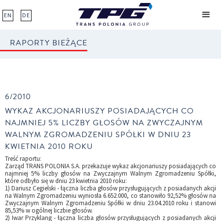
EN
DE
RAPORTY BIEŻĄCE
6/2010
WYKAZ AKCJONARIUSZY POSIADAJĄCYCH CO
NAJMNIEJ 5% LICZBY GŁOSÓW NA ZWYCZAJNYM
WALNYM ZGROMADZENIU SPÓŁKI W DNIU 23
KWIETNIA 2010 ROKU
Treść raportu:
Zarząd TRANS POLONIA S.A. przekazuje wykaz akcjonariuszy posiadających co
najmniej 5% liczby głosów na Zwyczajnym Walnym Zgromadzeniu Spółki,
które odbyło się w dniu 23 kwietnia 2010 roku:
1) Dariusz Cegielski - łączna liczba głosów przysługujących z posiadanych akcji
na Walnym Zgromadzeniu wyniosła 6.652.000, co stanowiło 92,52% głosów na
Zwyczajnym Walnym Zgromadzeniu Spółki w dniu 23.04.2010 roku i stanowi
85,53% w ogólnej liczbie głosów.
2) Iwar Przyklang - łączna liczba głosów przysługujących z posiadanych akcji