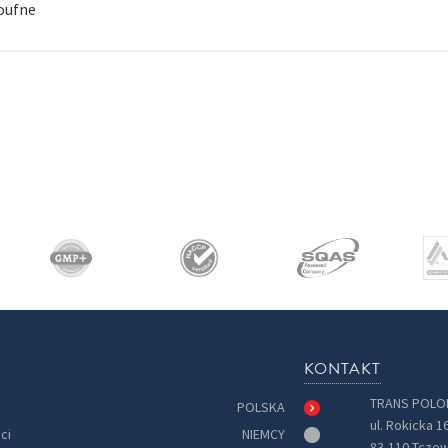
poufne
KONTAKT
TRANS POLON
POLSKA
ul. Rokicka 1
ci
NIEMCY
83-110 Tczew