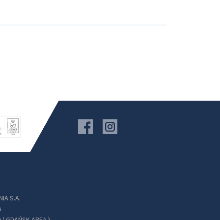
IA S.A.
6
 ( GDAŃSK AREA )