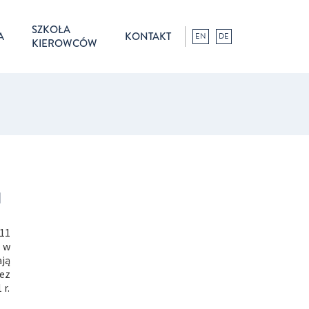
SZKOŁA
A
KONTAKT
EN
DE
KIEROWCÓW
1
011
h w
ają
zez
r.