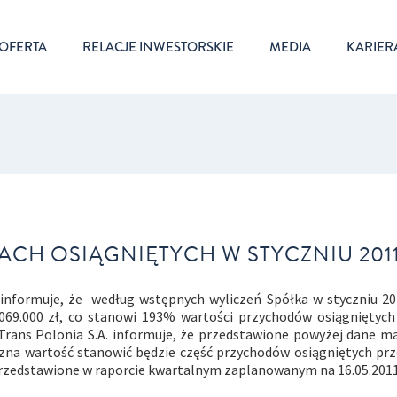
OFERTA
RELACJE INWESTORSKIE
MEDIA
KARIER
CH OSIĄGNIĘTYCH W STYCZNIU 201
) informuje, że według wstępnych wyliczeń Spółka w styczniu 2
.069.000 zł, co stanowi 193% wartości przychodów osiągniętyc
d Trans Polonia S.A. informuje, że przedstawione powyżej dane m
eczna wartość stanowić będzie część przychodów osiągniętych pr
przedstawione w raporcie kwartalnym zaplanowanym na 16.05.2011 