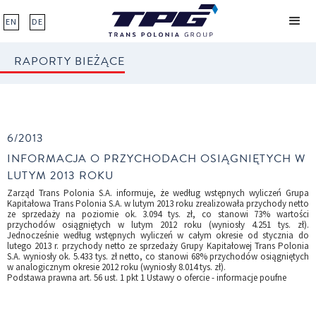
EN
DE
RAPORTY BIEŻĄCE
6/2013
INFORMACJA O PRZYCHODACH OSIĄGNIĘTYCH W
LUTYM 2013 ROKU
Zarząd Trans Polonia S.A. informuje, że według wstępnych wyliczeń Grupa
Kapitałowa Trans Polonia S.A. w lutym 2013 roku zrealizowała przychody netto
ze sprzedaży na poziomie ok. 3.094 tys. zł, co stanowi 73% wartości
przychodów osiągniętych w lutym 2012 roku (wyniosły 4.251 tys. zł).
Jednocześnie według wstępnych wyliczeń w całym okresie od stycznia do
lutego 2013 r. przychody netto ze sprzedaży Grupy Kapitałowej Trans Polonia
S.A. wyniosły ok. 5.433 tys. zł netto, co stanowi 68% przychodów osiągniętych
w analogicznym okresie 2012 roku (wyniosły 8.014 tys. zł).
Podstawa prawna art. 56 ust. 1 pkt 1 Ustawy o ofercie - informacje poufne