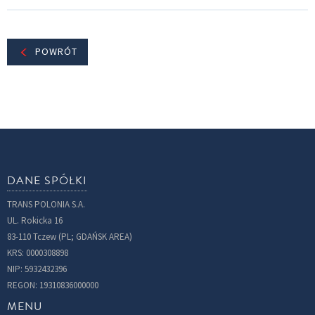
POWRÓT
DANE SPÓŁKI
TRANS POLONIA S.A.
UL. Rokicka 16
83-110 Tczew (PL; GDAŃSK AREA)
KRS: 0000308898
NIP: 5932432396
REGON: 19310836000000
MENU