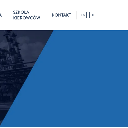
SZKOŁA
A
KONTAKT
EN
DE
KIEROWCÓW