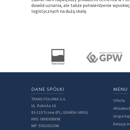
dowód uznania, ale także potwierdzenie wysokie
logistycznych na dużą skalę.
DANE SPÓŁKI
MENU
TRANS POLONIA S.A.
Oferta
UL. Rokicka 16
Aktualnoś
83-110 Tczew (PL; GDAŃSK AREA)
Grupa ka
KRS: 0000308898
Relacje i
NIP: 5932432396