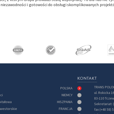
j niezawodności i gotowości do obsługi skomplikowanych projek
KONTAKT
TRANS POLON
POLSKA
ul. Rokicka 1
ci
NIEMCY
83-110 Tczew
pitałowa
HISZPANIA
Sekretariat: 
nwestorskie
FRANCJA
fax (+48 58) 