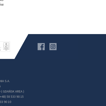
tów
IA S.A.
6
 ( GDAŃSK AREA )
(+48) 58 533 90 15
533 90 10