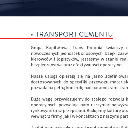
» TRANSPORT CEMENTU
Grupa Kapitałowa Trans Polonia świadczy u
nowoczesnych jednostek silosowych. Dzięki zaa
kierowców i logistyków, jesteśmy w stanie re
bezpieczeństwa oraz efektywności operacyjnej.
Nasze usługi opierają się na jasno zdefiniowa
dostosowanych do specyfiki przewozu materiałó
pozwala na pełną kontrolę nad parametrami trans
Dużą wagę przywiązujemy do stałego rozwoju k
operacyjnych pozwalają nam utrzymać najwyżs
rynkowymi oraz przepisami. Budujemy kulturę opa
wewnątrz firmy, jak i w kontaktach z naszymi par
Zaufał nam największy producent cementu w Polsc