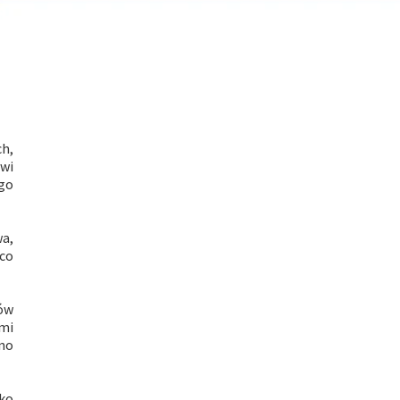
h,
owi
go
wa,
 co
ów
mi
wno
lko