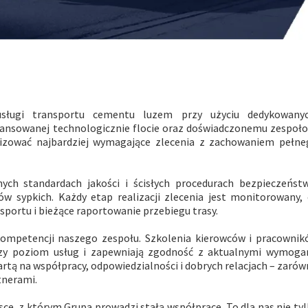
sługi transportu cementu luzem przy użyciu dedykowanyc
wansowanej technologicznie flocie oraz doświadczonemu zespoł
alizować najbardziej wymagające zlecenia z zachowaniem pełne
nych standardach jakości i ścisłych procedurach bezpieczeńst
w sypkich. Każdy etap realizacji zlecenia jest monitorowany,
portu i bieżące raportowanie przebiegu trasy.
ompetencji naszego zespołu. Szkolenia kierowców i pracownik
zy poziom usług i zapewniają zgodność z aktualnymi wymoga
rtą na współpracy, odpowiedzialności i dobrych relacjach – zaró
tnerami.
e, z którym Grupa prowadzi stałą współpracę. To dla nas nie ty